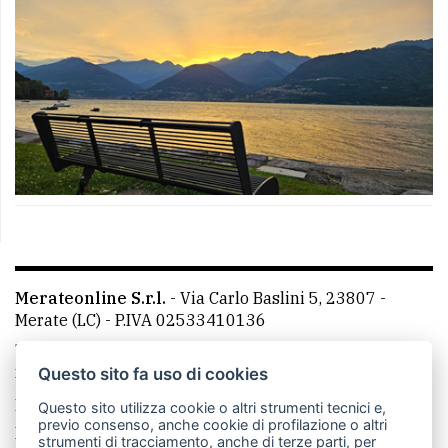
Merateonline S.r.l.
-
Via Carlo Baslini 5, 23807 -
Merate (LC)
- P.IVA 02533410136
Telefono:
039 9902881
- Whatsapp: 351 3481257 - E-
mail: redazione@leccoonline.com
Questo sito fa uso di cookies
La redazione
MerateOnline
CasateOnline
RSS
Questo sito utilizza cookie o altri strumenti tecnici e,
previo consenso, anche cookie di profilazione o altri
Made by
VIP
strumenti di tracciamento, anche di terze parti, per