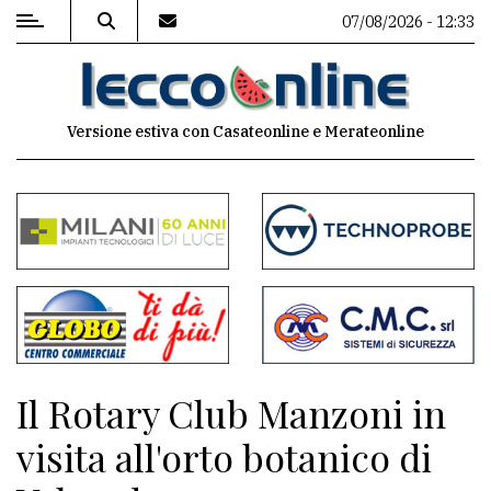
07/08/2026 - 12:33
MENU
Versione estiva con Casateonline e Merateonline
Editoriale
e
commenti
Contenuti
del
sito
Appuntamenti
Il Rotary Club Manzoni in
Meteo
visita all'orto botanico di