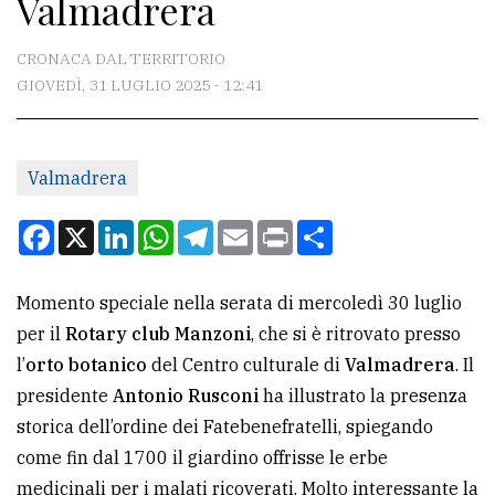
Valmadrera
CONTATTI
La
CRONACA DAL TERRITORIO
redazione
GIOVEDÌ, 31 LUGLIO 2025 - 12:41
Scrivici
Per
Valmadrera
la
Facebook
X
LinkedIn
WhatsApp
Telegram
Email
Print
Condividi
tua
pubblicità
Momento speciale nella serata di mercoledì 30 luglio
per il
Rotary club Manzoni
, che si è ritrovato presso
CERCA
l’
orto botanico
del Centro culturale di
Valmadrera
. Il
Cerca
presidente
Antonio Rusconi
ha illustrato la presenza
per
storica dell’ordine dei Fatebenefratelli, spiegando
comune
come fin dal 1700 il giardino offrisse le erbe
medicinali per i malati ricoverati. Molto interessante la
Ricerca