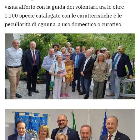
visita all’orto con la guida dei volontari, tra le oltre
avanzata
1.100 specie catalogate con le caratteristiche e le
peculiarità di ognuna, a uso domestico o curativo.
LE
ALTRE
TESTATE
PRIVACY
Privacy
policy
Cookie
policy