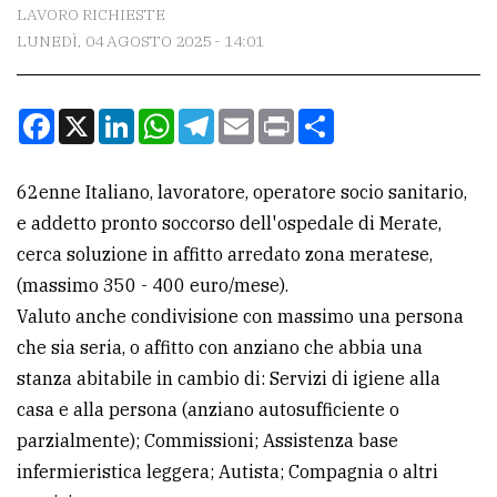
CONTATTI
LAVORO RICHIESTE
LUNEDÌ, 04 AGOSTO 2025 - 14:01
La
redazione
Facebook
X
LinkedIn
WhatsApp
Telegram
Email
Print
Condividi
Scrivici
Per
62enne Italiano, lavoratore, operatore socio sanitario,
la
e addetto pronto soccorso dell'ospedale di Merate,
tua
cerca soluzione in affitto arredato zona meratese,
pubblicità
(massimo 350 - 400 euro/mese).
Valuto anche condivisione con massimo una persona
CERCA
che sia seria, o affitto con anziano che abbia una
stanza abitabile in cambio di: Servizi di igiene alla
Cerca
casa e alla persona (anziano autosufficiente o
per
parzialmente); Commissioni; Assistenza base
comune
infermieristica leggera; Autista; Compagnia o altri
Ricerca