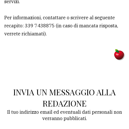
servizi.
avanzata
Per informazioni, contattare o scrivere al seguente
recapito: 339 7438875 (in caso di mancata risposta,
LE
ALTRE
verrete richiamati).
TESTATE
PRIVACY
INVIA UN MESSAGGIO ALLA
Privacy
REDAZIONE
policy
Il tuo indirizzo email ed eventuali dati personali non
Cookie
verranno pubblicati.
policy