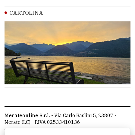
CARTOLINA
Merateonline S.r.l.
-
Via Carlo Baslini 5, 23807 -
Merate (LC)
- P.IVA 02533410136
Telefono:
039 9902881
- Whatsapp: 351 3481257 - E-