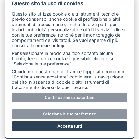
mail: redazione@leccoonline.com
Questo sito fa uso di cookies
La redazione
MerateOnline
CasateOnline
RSS
Questo sito utilizza cookie o altri strumenti tecnici e,
previo consenso, anche cookie di profilazione o altri
Made by
VIP
strumenti di tracciamento, anche di terze parti, per
inviarti pubblicità personalizzata e offrirti servizi in linea
Privacy policy
Cookie policy
con le tue preferenze, nonché per il monitoraggio dei
comportamenti dei visitatori. Se vuoi saperne di più
Rivedi le tue scelte sui cookie
consulta la
cookie policy
.
Per selezionare in modo analitico soltanto alcune
finalità, terze parti e cookie è possibile cliccare su
"Seleziona le tue preferenze".
SCRIVICI
Chiudendo questo banner tramite l'apposito comando
"Continua senza accettare" continuerai la navigazione
PER LA TUA PUBBLICITÀ
del sito in assenza di cookie o altri strumenti di
tracciamento diversi da quelli tecnici.
© Copyright Merateonline S.r.l. - Tutti i diritti riservati.
Continua senza accettare
E' proibita la riproduzione e pubblicazione anche
parziale di testi, articoli e immagini senza la
Seleziona le tue preferenze
preventiva autorizzazione scritta dell'editore. RI Lecco
numero Rea LC 291.277 - Capitale sociale 10.329,14 €
Accetta tutti