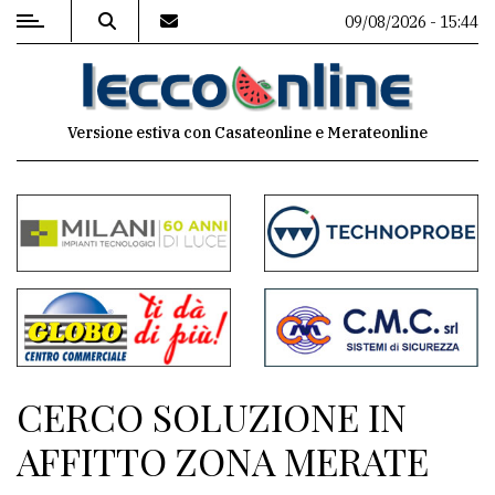
09/08/2026 - 15:44
MENU
Versione estiva con Casateonline e Merateonline
Editoriale
e
commenti
Contenuti
del
sito
Appuntamenti
CERCO SOLUZIONE IN
Meteo
AFFITTO ZONA MERATE