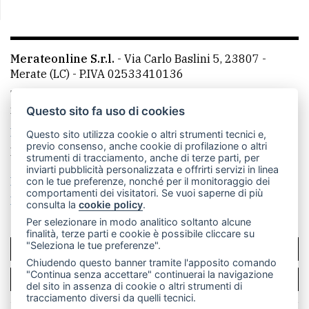
Merateonline S.r.l.
-
Via Carlo Baslini 5, 23807 -
Merate (LC)
- P.IVA 02533410136
Telefono:
039 9902881
- Whatsapp: 351 3481257 - E-
mail: redazione@leccoonline.com
Questo sito fa uso di cookies
La redazione
MerateOnline
CasateOnline
RSS
Questo sito utilizza cookie o altri strumenti tecnici e,
previo consenso, anche cookie di profilazione o altri
Made by
VIP
strumenti di tracciamento, anche di terze parti, per
inviarti pubblicità personalizzata e offrirti servizi in linea
Privacy policy
Cookie policy
con le tue preferenze, nonché per il monitoraggio dei
comportamenti dei visitatori. Se vuoi saperne di più
Rivedi le tue scelte sui cookie
consulta la
cookie policy
.
Per selezionare in modo analitico soltanto alcune
finalità, terze parti e cookie è possibile cliccare su
"Seleziona le tue preferenze".
SCRIVICI
Chiudendo questo banner tramite l'apposito comando
"Continua senza accettare" continuerai la navigazione
PER LA TUA PUBBLICITÀ
del sito in assenza di cookie o altri strumenti di
tracciamento diversi da quelli tecnici.