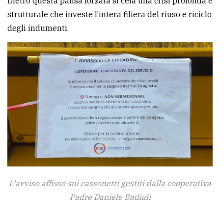
Dietro questa pausa forzata si cela una crisi profonda e
avanzata
strutturale che investe l’intera filiera del riuso e riciclo
degli indumenti.
LE
ALTRE
TESTATE
PRIVACY
Privacy
policy
L'avviso affisso sui cassonetti gestiti dalla cooperativa
Padre Daniele Badiali
Cookie
policy