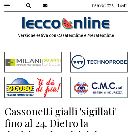
06/08/2026 - 14:42
MENU
Versione estiva con Casateonline e Merateonline
Editoriale
e
commenti
Contenuti
del
sito
Appuntamenti
Cassonetti gialli 'sigillati'
Meteo
fino al 24. Dietro la