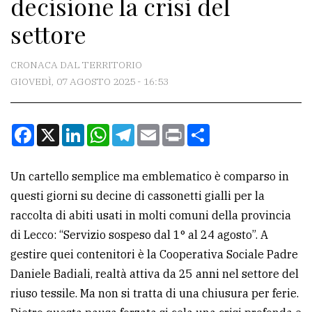
decisione la crisi del
CONTATTI
settore
La
redazione
CRONACA DAL TERRITORIO
Scrivici
GIOVEDÌ, 07 AGOSTO 2025 - 16:53
Per
la
Facebook
X
LinkedIn
WhatsApp
Telegram
Email
Print
Condividi
tua
pubblicità
Un cartello semplice ma emblematico è comparso in
questi giorni su decine di cassonetti gialli per la
CERCA
raccolta di abiti usati in molti comuni della provincia
di Lecco: “Servizio sospeso dal 1° al 24 agosto”. A
Cerca
gestire quei contenitori è la Cooperativa Sociale Padre
per
Daniele Badiali, realtà attiva da 25 anni nel settore del
comune
riuso tessile. Ma non si tratta di una chiusura per ferie.
Ricerca