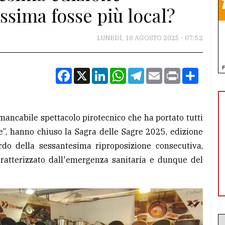
ossima fosse più local?
LUNEDÌ, 18 AGOSTO 2025 - 07:52
Facebook
X
LinkedIn
WhatsApp
Telegram
Email
Print
Condiv
immancabile spettacolo pirotecnico che ha portato tutti
de”, hanno chiuso la Sagra delle Sagre 2025, edizione
ardo della sessantesima riproposizione consecutiva,
ratterizzato dall'emergenza sanitaria e dunque del