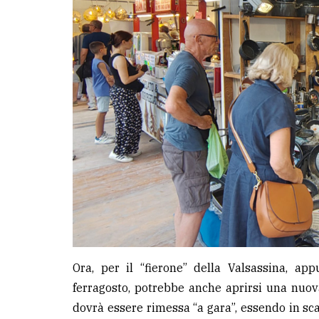
LE
ALTRE
TESTATE
PRIVACY
Privacy
policy
Cookie
Ora, per il “fierone” della Valsassina, ap
policy
ferragosto, potrebbe anche aprirsi una nuova
dovrà essere rimessa “a gara”, essendo in sca