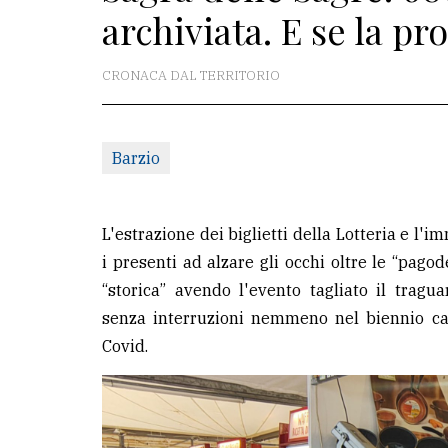
archiviata. E se la pr
redazione
Scrivici
CRONACA DAL TERRITORIO
Per
la
Barzio
tua
pubblicità
L'estrazione dei biglietti della Lotteria e l'
CERCA
i presenti ad alzare gli occhi oltre le “pago
“storica” avendo l'evento tagliato il tragu
Cerca
senza interruzioni nemmeno nel biennio ca
per
Covid.
comune
Ricerca
avanzata