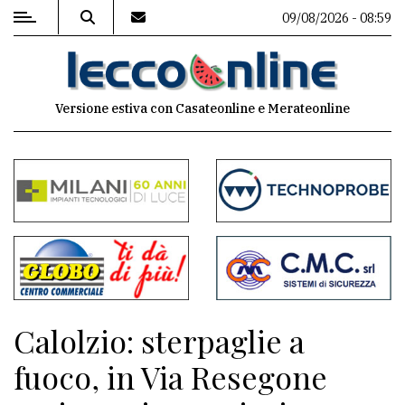
09/08/2026 - 08:59
MENU
Versione estiva con Casateonline e Merateonline
Editoriale
e
commenti
Contenuti
del
sito
Appuntamenti
Calolzio: sterpaglie a
Meteo
fuoco, in Via Resegone