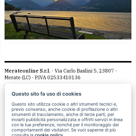
Merateonline S.r.l.
-
Via Carlo Baslini 5, 23807 -
Merate (LC)
- P.IVA 02533410136
Telefono:
039 9902881
- Whatsapp: 351 3481257 - E-
mail: redazione@leccoonline.com
Questo sito fa uso di cookies
La redazione
MerateOnline
CasateOnline
RSS
Questo sito utilizza cookie o altri strumenti tecnici e,
previo consenso, anche cookie di profilazione o altri
Made by
VIP
strumenti di tracciamento, anche di terze parti, per
inviarti pubblicità personalizzata e offrirti servizi in linea
Privacy policy
Cookie policy
con le tue preferenze, nonché per il monitoraggio dei
comportamenti dei visitatori. Se vuoi saperne di più
Rivedi le tue scelte sui cookie
consulta la
cookie policy
.