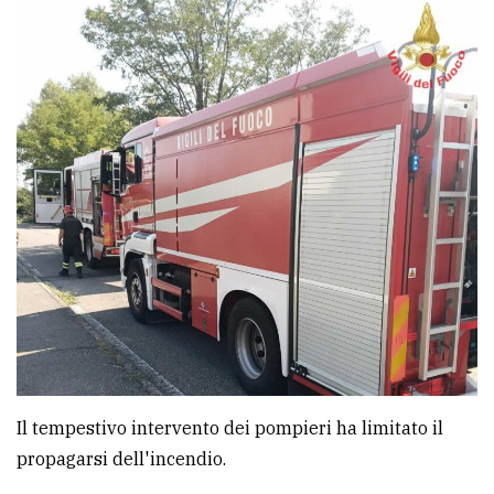
avanzata
LE
ALTRE
TESTATE
PRIVACY
Privacy
policy
Il tempestivo intervento dei pompieri ha limitato il
Cookie
propagarsi dell'incendio.
policy