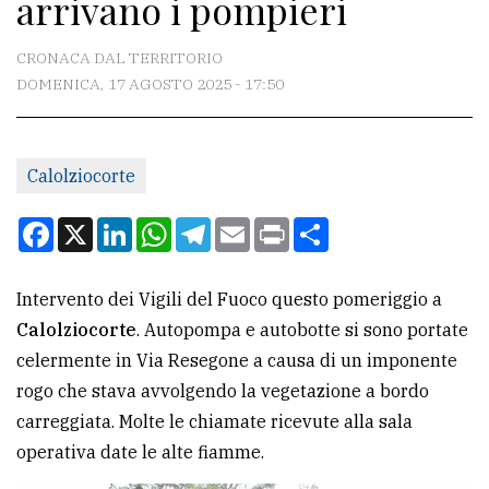
arrivano i pompieri
CONTATTI
La
CRONACA DAL TERRITORIO
redazione
DOMENICA, 17 AGOSTO 2025 - 17:50
Scrivici
Per
Calolziocorte
la
Facebook
X
LinkedIn
WhatsApp
Telegram
Email
Print
Condividi
tua
pubblicità
Intervento dei Vigili del Fuoco questo pomeriggio a
Calolziocorte
. Autopompa e autobotte si sono portate
CERCA
celermente in Via Resegone a causa di un imponente
Cerca
rogo che stava avvolgendo la vegetazione a bordo
per
carreggiata. Molte le chiamate ricevute alla sala
comune
operativa date le alte fiamme.
Ricerca