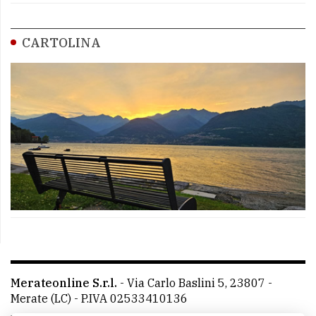
CARTOLINA
Merateonline S.r.l.
-
Via Carlo Baslini 5, 23807 -
Merate (LC)
- P.IVA 02533410136