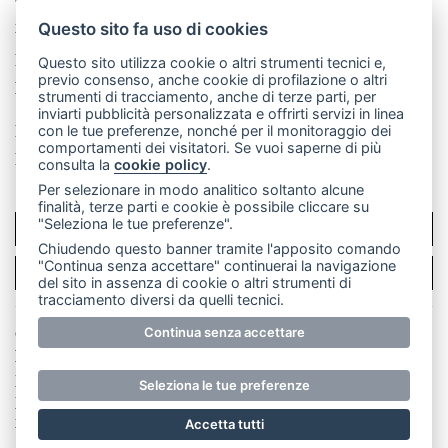
Telefono:
039 9902881
- Whatsapp: 351 3481257 - E-
mail: redazione@leccoonline.com
Questo sito fa uso di cookies
La redazione
MerateOnline
CasateOnline
RSS
Questo sito utilizza cookie o altri strumenti tecnici e,
previo consenso, anche cookie di profilazione o altri
Made by
VIP
strumenti di tracciamento, anche di terze parti, per
inviarti pubblicità personalizzata e offrirti servizi in linea
Privacy policy
Cookie policy
con le tue preferenze, nonché per il monitoraggio dei
comportamenti dei visitatori. Se vuoi saperne di più
Rivedi le tue scelte sui cookie
consulta la
cookie policy
.
Per selezionare in modo analitico soltanto alcune
finalità, terze parti e cookie è possibile cliccare su
"Seleziona le tue preferenze".
SCRIVICI
Chiudendo questo banner tramite l'apposito comando
"Continua senza accettare" continuerai la navigazione
PER LA TUA PUBBLICITÀ
del sito in assenza di cookie o altri strumenti di
tracciamento diversi da quelli tecnici.
© Copyright Merateonline S.r.l. - Tutti i diritti riservati.
Continua senza accettare
E' proibita la riproduzione e pubblicazione anche
parziale di testi, articoli e immagini senza la
Seleziona le tue preferenze
preventiva autorizzazione scritta dell'editore. RI Lecco
numero Rea LC 291.277 - Capitale sociale 10.329,14 €
Accetta tutti