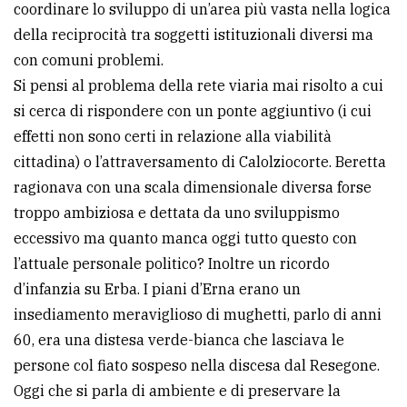
coordinare lo sviluppo di un’area più vasta nella logica
avanzata
della reciprocità tra soggetti istituzionali diversi ma
con comuni problemi.
Si pensi al problema della rete viaria mai risolto a cui
LE
ALTRE
si cerca di rispondere con un ponte aggiuntivo (i cui
TESTATE
effetti non sono certi in relazione alla viabilità
cittadina) o l’attraversamento di Calolziocorte. Beretta
ragionava con una scala dimensionale diversa forse
troppo ambiziosa e dettata da uno sviluppismo
eccessivo ma quanto manca oggi tutto questo con
l’attuale personale politico? Inoltre un ricordo
PRIVACY
d’infanzia su Erba. I piani d’Erna erano un
Privacy
insediamento meraviglioso di mughetti, parlo di anni
policy
60, era una distesa verde-bianca che lasciava le
persone col fiato sospeso nella discesa dal Resegone.
Cookie
Oggi che si parla di ambiente e di preservare la
policy