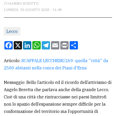
CONTATTI
CI HANNO SCRITTO
LUNEDÌ, 18 AGOSTO 2025 - 11:48
La
redazione
Scrivici
Lecco
Per
Facebook
X
LinkedIn
WhatsApp
Telegram
Email
Print
Condividi
la
tua
Articolo:
SCAFFALE LECCHESE/269: quella ''città'' da
pubblicità
2500 abitanti nella conca dei Piani d'Erna
CERCA
Messaggio: Bello l’articolo ed il ricordo dell’attivismo di
Angelo Beretta che parlava anche della grande Lecco.
Cerca
Cioè di una città che rintracciasse nei paesi limitrofi
per
non lo spazio dell’espansione sempre difficile per la
comune
conformazione del territorio ma l’opportunità di
Ricerca