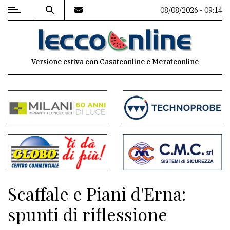
08/08/2026 - 09:14
MENU
Versione estiva con Casateonline e Merateonline
Editoriale
e
commenti
Contenuti
del
sito
Appuntamenti
Scaffale e Piani d'Erna:
Meteo
spunti di riflessione