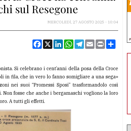
chi sul Resegone
MERCOLEDÌ, 27 AGOSTO 2025 - 10:04
Facebook
X
LinkedIn
WhatsApp
Telegram
Email
Print
Condiv
ista. Si celebrano i cent’anni della posa della Croce
i in fila, che in vero lo fanno somigliare a una sega»
ni nei suoi “Promessi Sposi” trasformandolo così
. Non fosse che anche i bergamaschi vogliono la loro
. A tutti gli effetti.