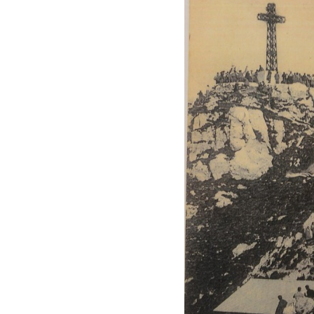
LE
ALTRE
TESTATE
PRIVACY
Privacy
policy
Cookie
policy