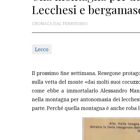
Lecchesi e bergamas
redazione
Scrivici
CRONACA DAL TERRITORIO
Per
la
Lecco
tua
pubblicità
Il prossimo fine settimana, Resegone protagon
CERCA
sulla vetta del monte «dai molti suoi cocuzzol
come ebbe a immortalarlo Alessandro Manzo
Cerca
nella montagna per antonomasia dei lecchesi
per
parte. Perché quella montagna è anche roba loro
comune
Ricerca
avanzata