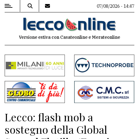
07/08/2026 - 14:47
MENU
Versione estiva con Casateonline e Merateonline
Editoriale
e
commenti
Contenuti
del
sito
Appuntamenti
Lecco: flash mob a
Meteo
sostegno della Global