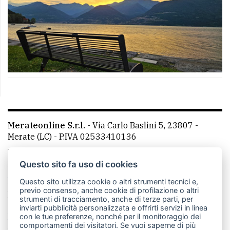
Merateonline S.r.l.
-
Via Carlo Baslini 5, 23807 -
Merate (LC)
- P.IVA 02533410136
Telefono:
039 9902881
- Whatsapp: 351 3481257 - E-
mail: redazione@leccoonline.com
Questo sito fa uso di cookies
La redazione
MerateOnline
CasateOnline
RSS
Questo sito utilizza cookie o altri strumenti tecnici e,
previo consenso, anche cookie di profilazione o altri
Made by
VIP
strumenti di tracciamento, anche di terze parti, per
inviarti pubblicità personalizzata e offrirti servizi in linea
Privacy policy
Cookie policy
con le tue preferenze, nonché per il monitoraggio dei
comportamenti dei visitatori. Se vuoi saperne di più