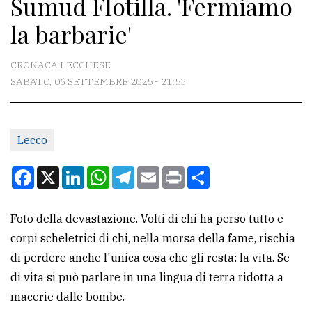
Sumud Flotilla. 'Fermiamo
CONTATTI
la barbarie'
La
redazione
CRONACA LECCHESE
Scrivici
SABATO, 06 SETTEMBRE 2025 - 21:53
Per
la
Lecco
tua
pubblicità
Facebook
X
LinkedIn
WhatsApp
Telegram
Email
Print
Condividi
CERCA
Foto della devastazione. Volti di chi ha perso tutto e
corpi scheletrici di chi, nella morsa della fame, rischia
Cerca
di perdere anche l'unica cosa che gli resta: la vita. Se
per
di vita si può parlare in una lingua di terra ridotta a
comune
macerie dalle bombe.
Ricerca