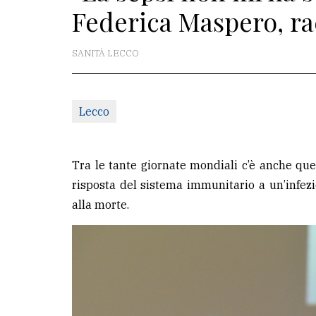
Federica Maspero, ra
redazione
Scrivici
SANITÀ LECCO
Per
la
Lecco
tua
pubblicità
Tra le tante giornate mondiali c’è anche quel
CERCA
risposta del sistema immunitario a un’infez
alla morte.
Cerca
per
comune
Ricerca
avanzata