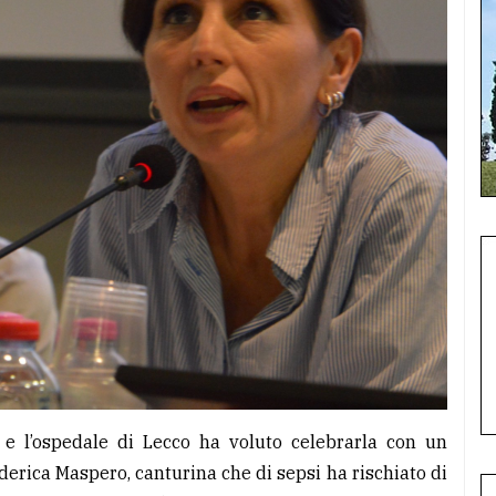
 e l’ospedale di Lecco ha voluto celebrarla con un
ederica Maspero, canturina che di sepsi ha rischiato di