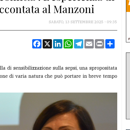
ccontata al Manzoni
SABATO, 13 SETTEMBRE 2025 - 09:35
Facebook
X
LinkedIn
WhatsApp
Telegram
Email
Print
Condiv
la di sensibilizzazione sulla sepsi, una spropositata
ione di varia natura che può portare in breve tempo