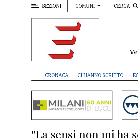
SEZIONI
CERCA
COMUNI
MENU
Editoriale
e
commenti
Ve
Contenuti
del
CRONACA
CI HANNO SCRITTO
E
sito
Appuntamenti
Meteo
CONTATTI
''La sepsi non mi ha s
La