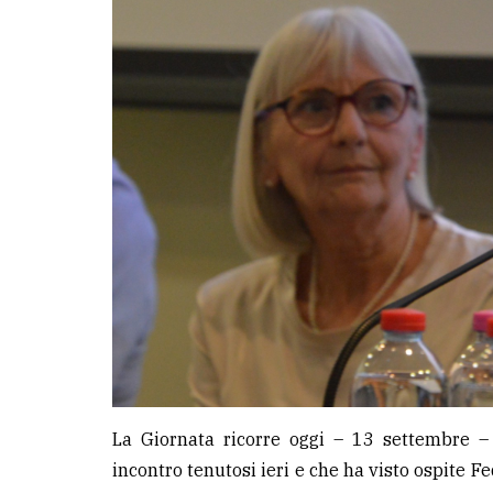
LE
ALTRE
TESTATE
PRIVACY
Privacy
policy
Cookie
policy
La Giornata ricorre oggi – 13 settembre –
incontro tenutosi ieri e che ha visto ospite F