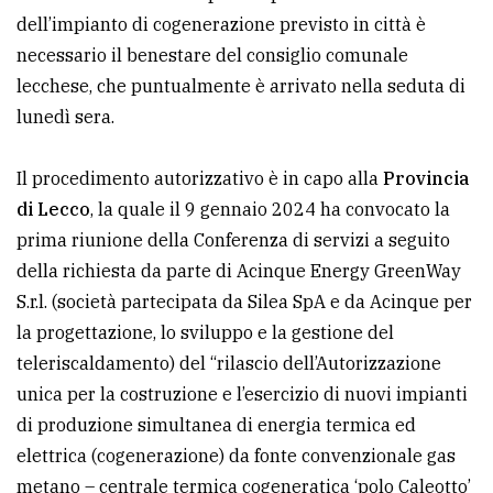
dell’impianto di cogenerazione previsto in città è
avanzata
necessario il benestare del consiglio comunale
lecchese, che puntualmente è arrivato nella seduta di
LE
lunedì sera.
ALTRE
TESTATE
Il procedimento autorizzativo è in capo alla
Provincia
di Lecco
, la quale il 9 gennaio 2024 ha convocato la
prima riunione della Conferenza di servizi a seguito
della richiesta da parte di Acinque Energy GreenWay
S.r.l. (società partecipata da Silea SpA e da Acinque per
PRIVACY
la progettazione, lo sviluppo e la gestione del
teleriscaldamento) del “rilascio dell’Autorizzazione
Privacy
unica per la costruzione e l’esercizio di nuovi impianti
policy
di produzione simultanea di energia termica ed
Cookie
elettrica (cogenerazione) da fonte convenzionale gas
policy
metano – centrale termica cogeneratica ‘polo Caleotto’