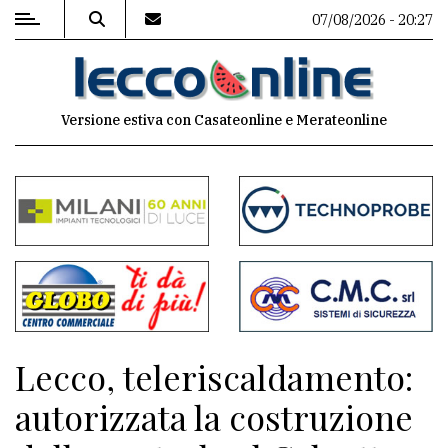
07/08/2026 - 20:27
MENU
Versione estiva con Casateonline e Merateonline
Editoriale
e
commenti
Contenuti
del
sito
Appuntamenti
Lecco, teleriscaldamento:
Meteo
autorizzata la costruzione