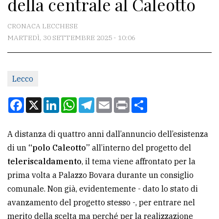
della centrale al Caleotto
CONTATTI
La
CRONACA LECCHESE
redazione
MARTEDÌ, 30 SETTEMBRE 2025 - 10:06
Scrivici
Per
Lecco
la
Facebook
X
LinkedIn
WhatsApp
Telegram
Email
Print
Condividi
tua
pubblicità
A distanza di quattro anni dall’annuncio dell’esistenza
di un
“polo Caleotto”
all’interno del progetto del
CERCA
teleriscaldamento
, il tema viene affrontato per la
Cerca
prima volta a Palazzo Bovara durante un consiglio
per
comunale. Non già, evidentemente - dato lo stato di
comune
avanzamento del progetto stesso -, per entrare nel
merito della scelta ma perché per la realizzazione
Ricerca