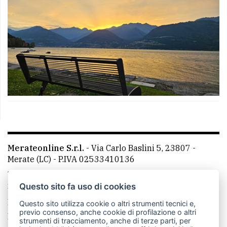
Merateonline S.r.l.
-
Via Carlo Baslini 5, 23807 -
Merate (LC)
- P.IVA 02533410136
Telefono:
039 9902881
- Whatsapp: 351 3481257 - E-
mail: redazione@leccoonline.com
Questo sito fa uso di cookies
La redazione
MerateOnline
CasateOnline
RSS
Questo sito utilizza cookie o altri strumenti tecnici e,
previo consenso, anche cookie di profilazione o altri
Made by
VIP
strumenti di tracciamento, anche di terze parti, per