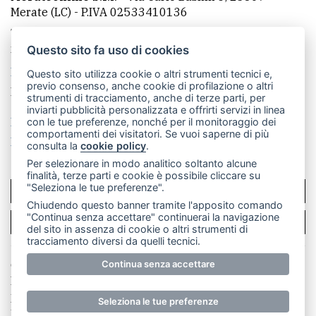
Merate (LC)
- P.IVA 02533410136
Telefono:
039 9902881
- Whatsapp: 351 3481257 - E-
mail: redazione@leccoonline.com
Questo sito fa uso di cookies
La redazione
MerateOnline
CasateOnline
RSS
Questo sito utilizza cookie o altri strumenti tecnici e,
previo consenso, anche cookie di profilazione o altri
Made by
VIP
strumenti di tracciamento, anche di terze parti, per
inviarti pubblicità personalizzata e offrirti servizi in linea
Privacy policy
Cookie policy
con le tue preferenze, nonché per il monitoraggio dei
comportamenti dei visitatori. Se vuoi saperne di più
Rivedi le tue scelte sui cookie
consulta la
cookie policy
.
Per selezionare in modo analitico soltanto alcune
finalità, terze parti e cookie è possibile cliccare su
"Seleziona le tue preferenze".
SCRIVICI
Chiudendo questo banner tramite l'apposito comando
"Continua senza accettare" continuerai la navigazione
PER LA TUA PUBBLICITÀ
del sito in assenza di cookie o altri strumenti di
tracciamento diversi da quelli tecnici.
© Copyright Merateonline S.r.l. - Tutti i diritti riservati.
Continua senza accettare
E' proibita la riproduzione e pubblicazione anche
parziale di testi, articoli e immagini senza la
Seleziona le tue preferenze
preventiva autorizzazione scritta dell'editore. RI Lecco