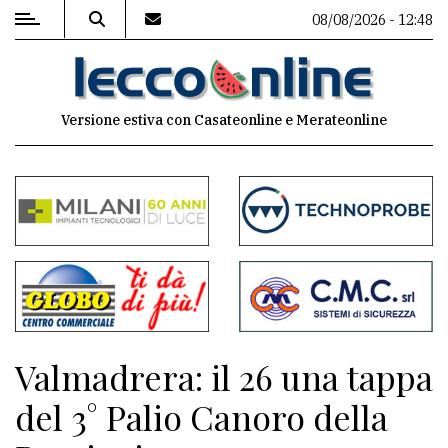
08/08/2026 - 12:48
MENU
Versione estiva con Casateonline e Merateonline
Editoriale
e
commenti
Contenuti
del
sito
Appuntamenti
Valmadrera: il 26 una tappa
Meteo
del 3° Palio Canoro della