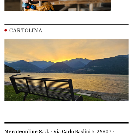
CARTOLINA
Merateonline S.r.l.
-
Via Carlo Baslini 5, 23807 -