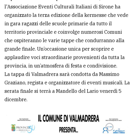
l'Associazione Eventi Culturali Italiani di Sirone ha
avanzata
organizzato la terza edizione della kermesse che vede
in gara ragazzi delle scuole primarie da tutto il
LE
territorio provinciale e coinvolge numerosi Comuni
ALTRE
TESTATE
che ospiteranno le varie tappe che condurranno alla
grande finale. Un’occasione unica per scoprire e
applaudire voci straordinarie provenienti da tutta la
provincia, in un’atmosfera di festa e condivisione.
La tappa di Valmadrera sarà condotta da Massimo
Graziano, regista e organizzatore di eventi musicali. La
PRIVACY
serata finale si terrà a Mandello del Lario venerdì 5
dicembre.
Privacy
policy
Cookie
policy