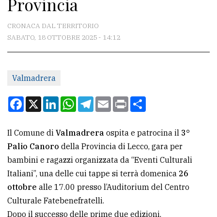
Provincia
CONTATTI
La
CRONACA DAL TERRITORIO
redazione
SABATO, 18 OTTOBRE 2025 - 14:12
Scrivici
Per
Valmadrera
la
Facebook
X
LinkedIn
WhatsApp
Telegram
Email
Print
Condividi
tua
pubblicità
Il Comune di
Valmadrera
ospita e patrocina il
3°
Palio Canoro
della Provincia di Lecco, gara per
CERCA
bambini e ragazzi organizzata da “Eventi Culturali
Cerca
Italiani”, una delle cui tappe si terrà domenica
26
per
ottobre
alle 17.00 presso l’Auditorium del Centro
comune
Culturale Fatebenefratelli.
Dopo il successo delle prime due edizioni,
Ricerca