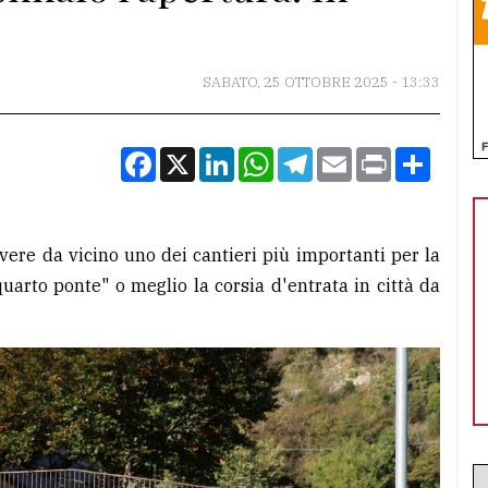
SABATO, 25 OTTOBRE 2025 - 13:33
Facebook
X
LinkedIn
WhatsApp
Telegram
Email
Print
Condiv
vere da vicino uno dei cantieri più importanti per la
"quarto ponte" o meglio la corsia d'entrata in città da