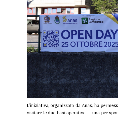
LE
ALTRE
TESTATE
PRIVACY
Privacy
policy
Cookie
policy
L’iniziativa, organizzata da Anas, ha permess
visitare le due basi operative — una per spo