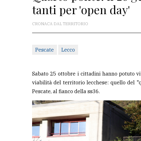
tanti per 'open day'
redazione
Scrivici
CRONACA DAL TERRITORIO
Per
la
Pescate
Lecco
tua
pubblicità
Sabato 25 ottobre i cittadini hanno potuto vi
CERCA
viabilità del territorio lecchese: quello del 
Pescate, al fianco della ss36.
Cerca
per
comune
Ricerca
avanzata