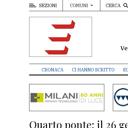
SEZIONI
CERCA
COMUNI
MENU
Editoriale
e
commenti
Ve
Contenuti
del
CRONACA
CI HANNO SCRITTO
E
sito
Appuntamenti
Meteo
CONTATTI
Quarto ponte: il 26 g
La