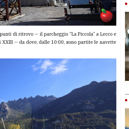
punti di ritrovo — il parcheggio “La Piccola” a Lecco e
 XXIII — da dove, dalle 10:00, sono partite le navette