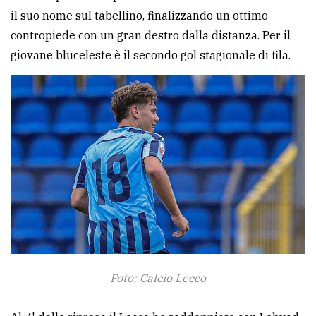
il suo nome sul tabellino, finalizzando un ottimo
avanzata
contropiede con un gran destro dalla distanza. Per il
giovane bluceleste è il secondo gol stagionale di fila.
LE
ALTRE
TESTATE
PRIVACY
Privacy
policy
Foto: Calcio Lecco
Cookie
policy