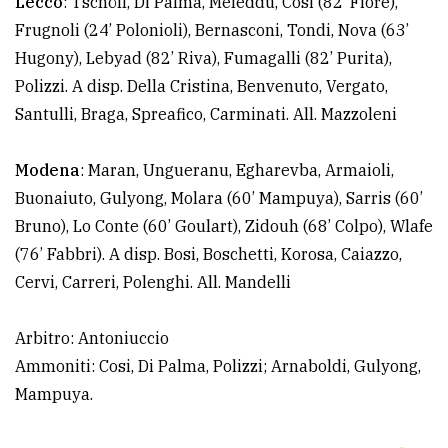
Lecco
: Tschöll, Di Palma, Meleddu, Cosi (82’ Fiore),
Frugnoli (24’ Polonioli), Bernasconi, Tondi, Nova (63’
Hugony), Lebyad (82’ Riva), Fumagalli (82’ Purita),
Polizzi. A disp. Della Cristina, Benvenuto, Vergato,
Santulli, Braga, Spreafico, Carminati. All. Mazzoleni
Modena
: Maran, Ungueranu, Egharevba, Armaioli,
Buonaiuto, Gulyong, Molara (60’ Mampuya), Sarris (60’
Bruno), Lo Conte (60’ Goulart), Zidouh (68’ Colpo), Wlafe
(76’ Fabbri). A disp. Bosi, Boschetti, Korosa, Caiazzo,
Cervi, Carreri, Polenghi. All. Mandelli
Arbitro: Antoniuccio
Ammoniti: Cosi, Di Palma, Polizzi; Arnaboldi, Gulyong,
Mampuya.