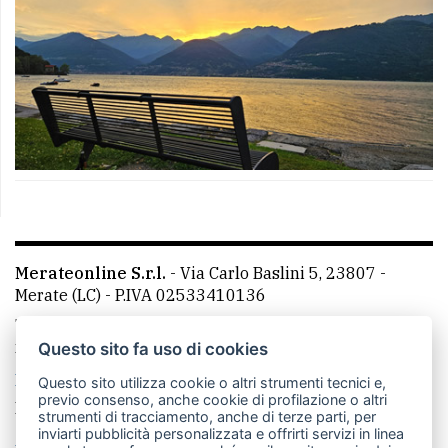
Merateonline S.r.l.
-
Via Carlo Baslini 5, 23807 -
Merate (LC)
- P.IVA 02533410136
Telefono:
039 9902881
- Whatsapp: 351 3481257 - E-
mail: redazione@leccoonline.com
Questo sito fa uso di cookies
La redazione
MerateOnline
CasateOnline
RSS
Questo sito utilizza cookie o altri strumenti tecnici e,
previo consenso, anche cookie di profilazione o altri
Made by
VIP
strumenti di tracciamento, anche di terze parti, per
inviarti pubblicità personalizzata e offrirti servizi in linea