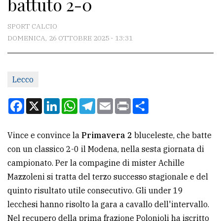
battuto 2-0
CONTATTI
La
SPORT CALCIO
redazione
DOMENICA, 26 OTTOBRE 2025 - 13:31
Scrivici
Per
Lecco
la
Facebook
X
LinkedIn
WhatsApp
Telegram
Email
Print
Condividi
tua
pubblicità
Vince e convince la
Primavera 2
bluceleste, che batte
con un classico 2-0 il Modena, nella sesta giornata di
CERCA
campionato. Per la compagine di mister Achille
Cerca
Mazzoleni si tratta del terzo successo stagionale e del
per
quinto risultato utile consecutivo. Gli under 19
comune
lecchesi hanno risolto la gara a cavallo dell'intervallo.
Nel recupero della prima frazione Polonioli ha iscritto
Ricerca