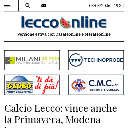
08/08/2026 - 19:32
MENU
Versione estiva con Casateonline e Merateonline
Editoriale
e
commenti
Contenuti
del
sito
Appuntamenti
Calcio Lecco: vince anche
Meteo
la Primavera, Modena