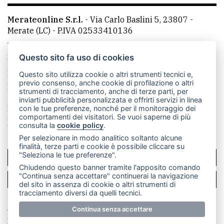
Merateonline S.r.l.
-
Via Carlo Baslini 5, 23807 -
Merate (LC)
- P.IVA 02533410136
Telefono:
039 9902881
- Whatsapp: 351 3481257 - E-
mail: redazione@leccoonline.com
Questo sito fa uso di cookies
La redazione
MerateOnline
CasateOnline
RSS
Questo sito utilizza cookie o altri strumenti tecnici e,
previo consenso, anche cookie di profilazione o altri
Made by
VIP
strumenti di tracciamento, anche di terze parti, per
inviarti pubblicità personalizzata e offrirti servizi in linea
Privacy policy
Cookie policy
con le tue preferenze, nonché per il monitoraggio dei
comportamenti dei visitatori. Se vuoi saperne di più
Rivedi le tue scelte sui cookie
consulta la
cookie policy
.
Per selezionare in modo analitico soltanto alcune
finalità, terze parti e cookie è possibile cliccare su
"Seleziona le tue preferenze".
SCRIVICI
Chiudendo questo banner tramite l'apposito comando
"Continua senza accettare" continuerai la navigazione
PER LA TUA PUBBLICITÀ
del sito in assenza di cookie o altri strumenti di
tracciamento diversi da quelli tecnici.
© Copyright Merateonline S.r.l. - Tutti i diritti riservati.
Continua senza accettare
E' proibita la riproduzione e pubblicazione anche