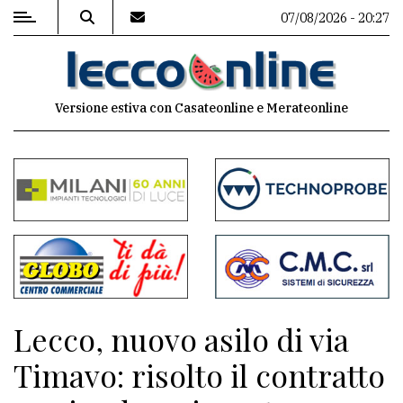
07/08/2026 - 20:27
MENU
Versione estiva con Casateonline e Merateonline
Editoriale
e
commenti
Contenuti
del
sito
Appuntamenti
Lecco, nuovo asilo di via
Meteo
Timavo: risolto il contratto