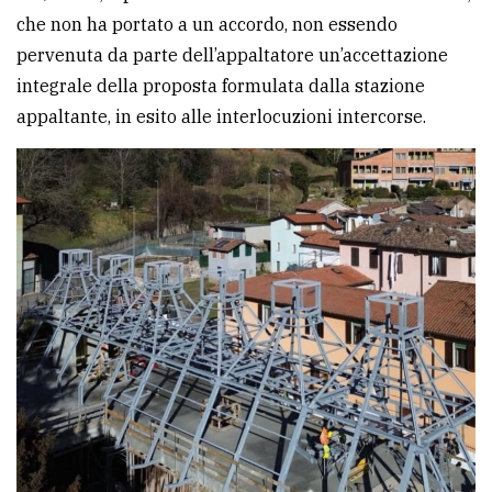
che non ha portato a un accordo, non essendo
avanzata
pervenuta da parte dell’appaltatore un’accettazione
integrale della proposta formulata dalla stazione
LE
appaltante, in esito alle interlocuzioni intercorse.
ALTRE
TESTATE
PRIVACY
Privacy
policy
Cookie
policy