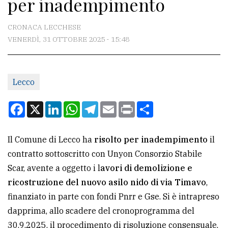
per inadempimento
CONTATTI
La
CRONACA LECCHESE
redazione
VENERDÌ, 31 OTTOBRE 2025 - 15:48
Scrivici
Per
Lecco
la
Facebook
X
LinkedIn
WhatsApp
Telegram
Email
Print
Condividi
tua
pubblicità
Il Comune di Lecco ha
risolto per inadempimento
il
contratto sottoscritto con Unyon Consorzio Stabile
CERCA
Scar, avente a oggetto i l
avori di demolizione e
Cerca
ricostruzione del nuovo asilo nido di via Timavo
,
per
finanziato in parte con fondi Pnrr e Gse. Si è intrapreso
comune
dapprima, allo scadere del cronoprogramma del
30.9.2025, il procedimento di risoluzione consensuale,
Ricerca