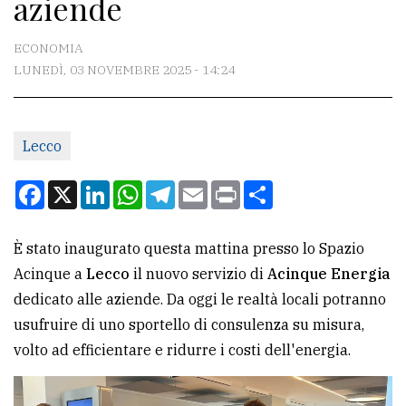
aziende
CONTATTI
La
ECONOMIA
redazione
LUNEDÌ, 03 NOVEMBRE 2025 - 14:24
Scrivici
Per
Lecco
la
Facebook
X
LinkedIn
WhatsApp
Telegram
Email
Print
Condividi
tua
pubblicità
È stato inaugurato questa mattina presso lo Spazio
Acinque a
Lecco
il nuovo servizio di
Acinque Energia
CERCA
dedicato alle aziende. Da oggi le realtà locali potranno
Cerca
usufruire di uno sportello di consulenza su misura,
per
volto ad efficientare e ridurre i costi dell'energia.
comune
Ricerca