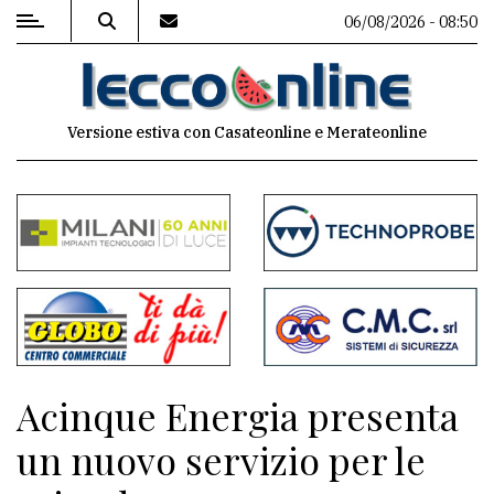
06/08/2026 - 08:50
MENU
Versione estiva con Casateonline e Merateonline
Editoriale
e
commenti
Contenuti
del
sito
Appuntamenti
Acinque Energia presenta
Meteo
un nuovo servizio per le