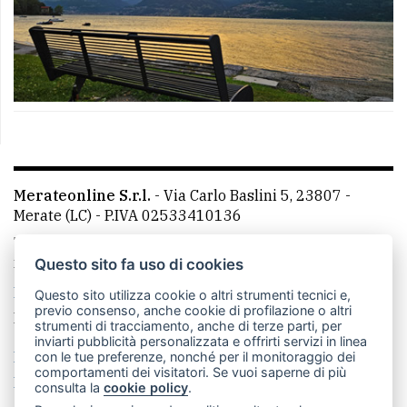
Merateonline S.r.l.
-
Via Carlo Baslini 5, 23807 -
Merate (LC)
- P.IVA 02533410136
Telefono:
039 9902881
- Whatsapp: 351 3481257 - E-
mail: redazione@leccoonline.com
Questo sito fa uso di cookies
La redazione
MerateOnline
CasateOnline
RSS
Questo sito utilizza cookie o altri strumenti tecnici e,
previo consenso, anche cookie di profilazione o altri
Made by
VIP
strumenti di tracciamento, anche di terze parti, per
inviarti pubblicità personalizzata e offrirti servizi in linea
Privacy policy
Cookie policy
con le tue preferenze, nonché per il monitoraggio dei
comportamenti dei visitatori. Se vuoi saperne di più
Rivedi le tue scelte sui cookie
consulta la
cookie policy
.