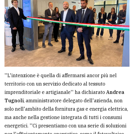
avanzata
LE
ALTRE
TESTATE
''L'intenzione è quella di affermarsi ancor più nel
territorio con un servizio dedicato al tessuto
PRIVACY
imprenditoriale e artigianale'' ha dichiarato
Andrea
Tugnoli
, amministratore delegato dell'azienda, non
Privacy
solo nell'ambito della fornitura gas e energia elettrica,
policy
ma anche nella gestione integrata di tutti i consumi
Cookie
energetici. ''Ci presentiamo con una serie di soluzioni
policy
per l'efficientamento energetico, come il fotovoltaico,