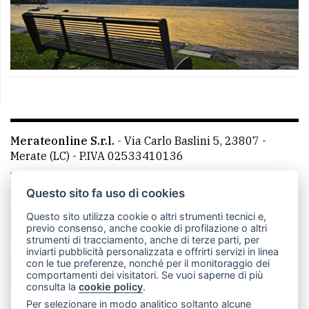
Merateonline S.r.l.
-
Via Carlo Baslini 5, 23807 -
Merate (LC)
- P.IVA 02533410136
Telefono:
039 9902881
- Whatsapp: 351 3481257 - E-
mail: redazione@leccoonline.com
Questo sito fa uso di cookies
La redazione
MerateOnline
CasateOnline
RSS
Questo sito utilizza cookie o altri strumenti tecnici e,
previo consenso, anche cookie di profilazione o altri
Made by
VIP
strumenti di tracciamento, anche di terze parti, per
inviarti pubblicità personalizzata e offrirti servizi in linea
Privacy policy
Cookie policy
con le tue preferenze, nonché per il monitoraggio dei
comportamenti dei visitatori. Se vuoi saperne di più
Rivedi le tue scelte sui cookie
consulta la
cookie policy
.
Per selezionare in modo analitico soltanto alcune