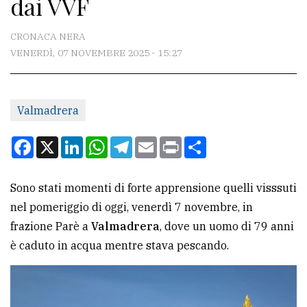
dai VVF
CONTATTI
La
CRONACA NERA
redazione
VENERDÌ, 07 NOVEMBRE 2025 - 15:27
Scrivici
Per
Valmadrera
la
Facebook
X
LinkedIn
WhatsApp
Telegram
Email
Print
Condividi
tua
pubblicità
Sono stati momenti di forte apprensione quelli visssuti
nel pomeriggio di oggi, venerdì 7 novembre, in
CERCA
frazione Parè a
Valmadrera
, dove un uomo di 79 anni
Cerca
è caduto in acqua mentre stava pescando.
per
comune
Ricerca