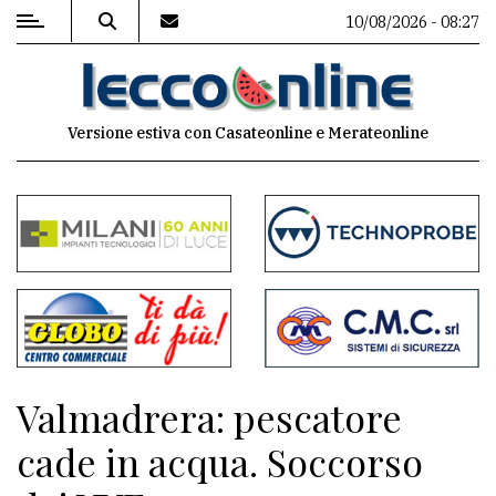
10/08/2026 - 08:27
MENU
Versione estiva con Casateonline e Merateonline
Editoriale
e
commenti
Contenuti
del
sito
Appuntamenti
Valmadrera: pescatore
Meteo
cade in acqua. Soccorso