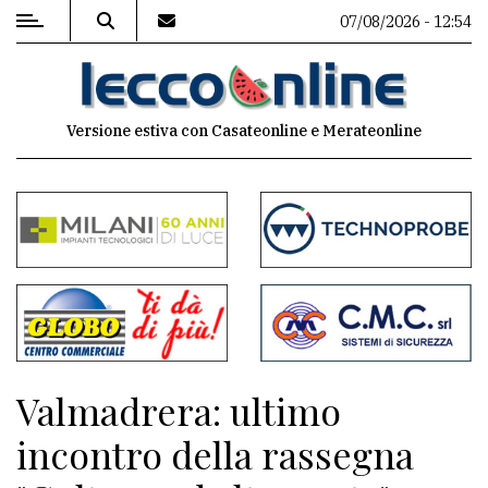
07/08/2026 - 12:54
MENU
Versione estiva con Casateonline e Merateonline
Editoriale
e
commenti
Contenuti
del
sito
Appuntamenti
Valmadrera: ultimo
Meteo
incontro della rassegna