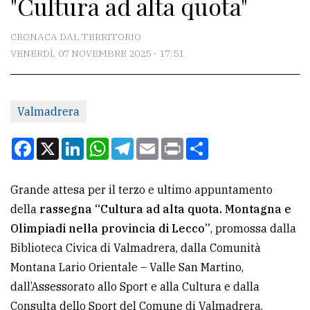
"Cultura ad alta quota"
CONTATTI
La
CRONACA DAL TERRITORIO
redazione
VENERDÌ, 07 NOVEMBRE 2025 - 17:51
Scrivici
Per
Valmadrera
la
Facebook
X
LinkedIn
WhatsApp
Telegram
Email
Print
Condividi
tua
pubblicità
Grande attesa per il terzo e ultimo appuntamento
della
rassegna “Cultura ad alta quota. Montagna e
CERCA
Olimpiadi nella provincia di Lecco”
, promossa dalla
Cerca
Biblioteca Civica di Valmadrera, dalla Comunità
per
Montana Lario Orientale – Valle San Martino,
comune
dall’Assessorato allo Sport e alla Cultura e dalla
Consulta dello Sport del Comune di Valmadrera.
Ricerca