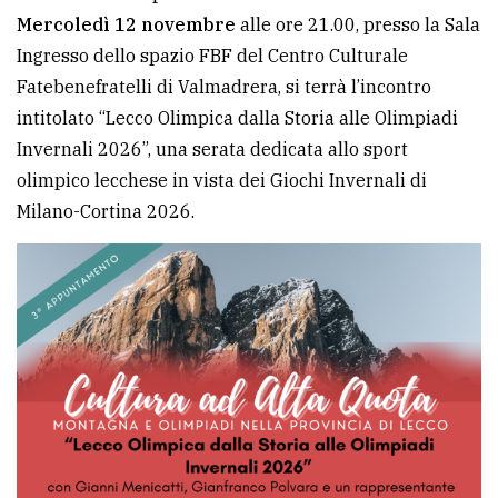
Mercoledì 12 novembre
alle ore 21.00, presso la Sala
avanzata
Ingresso dello spazio FBF del Centro Culturale
Fatebenefratelli di Valmadrera, si terrà l’incontro
LE
intitolato “Lecco Olimpica dalla Storia alle Olimpiadi
ALTRE
TESTATE
Invernali 2026”, una serata dedicata allo sport
olimpico lecchese in vista dei Giochi Invernali di
Milano-Cortina 2026.
PRIVACY
Privacy
policy
Cookie
policy