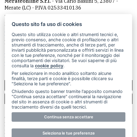
Merateonline S.r.l.
-
Via Carlo Baslini 5, 23807 -
Merate (LC)
- P.IVA 02533410136
Telefono:
039 9902881
- Whatsapp: 351 3481257 - E-
mail: redazione@leccoonline.com
Questo sito fa uso di cookies
La redazione
MerateOnline
CasateOnline
RSS
Questo sito utilizza cookie o altri strumenti tecnici e,
previo consenso, anche cookie di profilazione o altri
Made by
VIP
strumenti di tracciamento, anche di terze parti, per
inviarti pubblicità personalizzata e offrirti servizi in linea
Privacy policy
Cookie policy
con le tue preferenze, nonché per il monitoraggio dei
comportamenti dei visitatori. Se vuoi saperne di più
Rivedi le tue scelte sui cookie
consulta la
cookie policy
.
Per selezionare in modo analitico soltanto alcune
finalità, terze parti e cookie è possibile cliccare su
"Seleziona le tue preferenze".
SCRIVICI
Chiudendo questo banner tramite l'apposito comando
"Continua senza accettare" continuerai la navigazione
PER LA TUA PUBBLICITÀ
del sito in assenza di cookie o altri strumenti di
tracciamento diversi da quelli tecnici.
© Copyright Merateonline S.r.l. - Tutti i diritti riservati.
Continua senza accettare
E' proibita la riproduzione e pubblicazione anche
parziale di testi, articoli e immagini senza la
Seleziona le tue preferenze