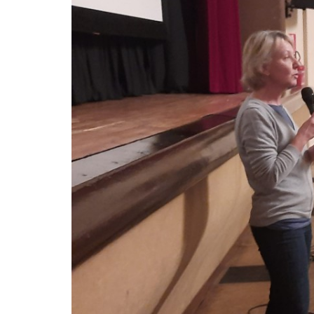
LE
ALTRE
TESTATE
PRIVACY
Privacy
policy
Cookie
policy