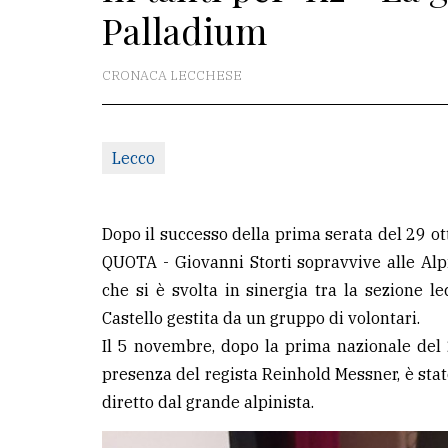
Palladium
redazione
Scrivici
CRONACA LECCHESE
Per
la
Lecco
tua
pubblicità
Dopo il successo della prima serata del 29 
CERCA
QUOTA - Giovanni Storti sopravvive alle Alpi
che si è svolta in sinergia tra la sezione l
Cerca
Castello gestita da un gruppo di volontari.
per
Il 5 novembre, dopo la prima nazionale del 
comune
presenza del regista Reinhold Messner, è stat
Ricerca
diretto dal grande alpinista.
avanzata