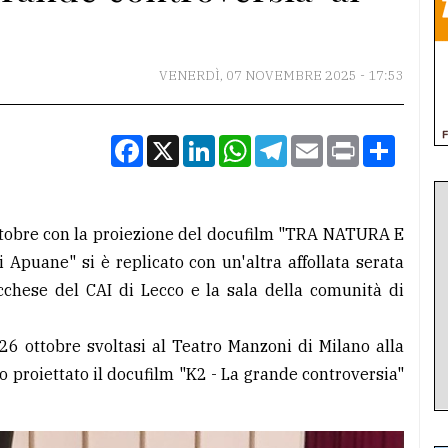
VENERDÌ, 07 NOVEMBRE 2025 - 17:53
Facebook
X
LinkedIn
WhatsApp
Telegram
Email
Print
Condiv
ottobre con la proiezione del docufilm "TRA NATURA E
 Apuane" si è replicato con un'altra affollata serata
ecchese del CAI di Lecco e la sala della comunità di
26 ottobre svoltasi al Teatro Manzoni di Milano alla
o proiettato il docufilm "K2 - La grande controversia"