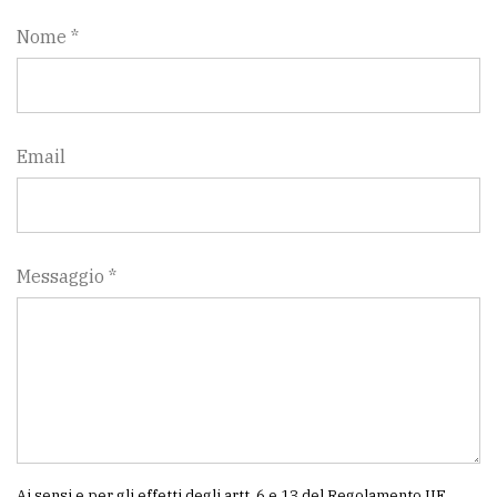
Nome *
Email
Messaggio *
Ai sensi e per gli effetti degli artt. 6 e 13 del Regolamento UE