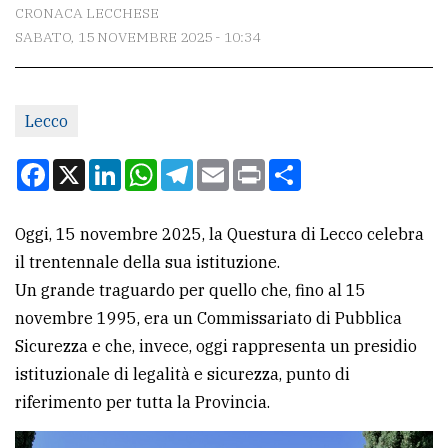
CONTATTI
CRONACA LECCHESE
SABATO, 15 NOVEMBRE 2025 - 10:34
La
redazione
Scrivici
Lecco
Per
Facebook
X
LinkedIn
WhatsApp
Telegram
Email
Print
Condividi
la
tua
Oggi, 15 novembre 2025, la Questura di Lecco celebra
pubblicità
il trentennale della sua istituzione.
Un grande traguardo per quello che, fino al 15
CERCA
novembre 1995, era un Commissariato di Pubblica
Sicurezza e che, invece, oggi rappresenta un presidio
Cerca
istituzionale di legalità e sicurezza, punto di
per
riferimento per tutta la Provincia.
comune
Ricerca