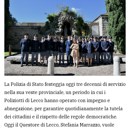
avanzata
LE
ALTRE
TESTATE
La Polizia di Stato festeggia oggi tre decenni di servizio
PRIVACY
nella sua veste provinciale, un periodo in cui i
Privacy
Poliziotti di Lecco hanno operato con impegno e
policy
abnegazione, per garantire quotidianamente la tutela
dei cittadini e il rispetto delle regole democratiche.
Cookie
Oggi il Questore di Lecco, Stefania Marrazzo, vuole
policy