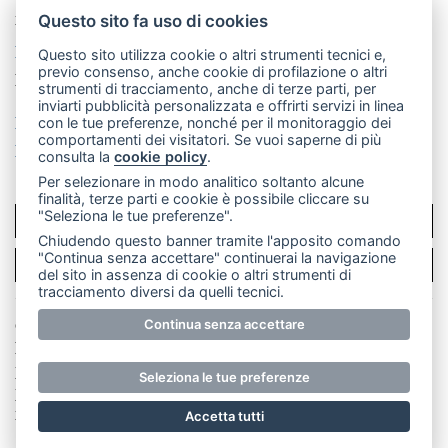
mail: redazione@leccoonline.com
Questo sito fa uso di cookies
La redazione
MerateOnline
CasateOnline
RSS
Questo sito utilizza cookie o altri strumenti tecnici e,
previo consenso, anche cookie di profilazione o altri
Made by
VIP
strumenti di tracciamento, anche di terze parti, per
inviarti pubblicità personalizzata e offrirti servizi in linea
Privacy policy
Cookie policy
con le tue preferenze, nonché per il monitoraggio dei
comportamenti dei visitatori. Se vuoi saperne di più
Rivedi le tue scelte sui cookie
consulta la
cookie policy
.
Per selezionare in modo analitico soltanto alcune
finalità, terze parti e cookie è possibile cliccare su
"Seleziona le tue preferenze".
SCRIVICI
Chiudendo questo banner tramite l'apposito comando
"Continua senza accettare" continuerai la navigazione
PER LA TUA PUBBLICITÀ
del sito in assenza di cookie o altri strumenti di
tracciamento diversi da quelli tecnici.
Continua senza accettare
© Copyright Merateonline S.r.l. - Tutti i diritti riservati.
E' proibita la riproduzione e pubblicazione anche
parziale di testi, articoli e immagini senza la
Seleziona le tue preferenze
preventiva autorizzazione scritta dell'editore. RI Lecco
numero Rea LC 291.277 - Capitale sociale 10.329,14 €
Accetta tutti