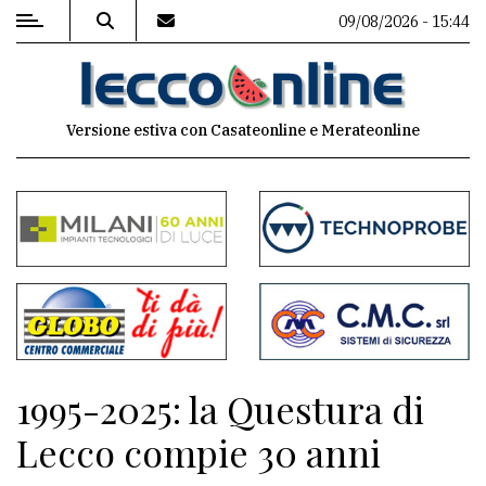
09/08/2026 - 15:44
MENU
Versione estiva con Casateonline e Merateonline
Editoriale
e
commenti
Contenuti
del
sito
Appuntamenti
1995-2025: la Questura di
Meteo
Lecco compie 30 anni