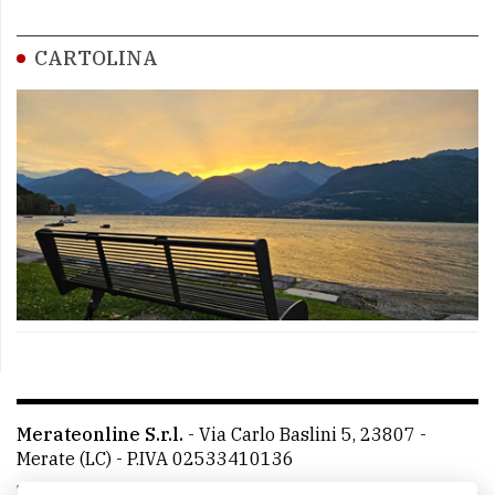
CARTOLINA
Merateonline S.r.l.
-
Via Carlo Baslini 5, 23807 -
Merate (LC)
- P.IVA 02533410136
Telefono:
039 9902881
- Whatsapp: 351 3481257 - E-