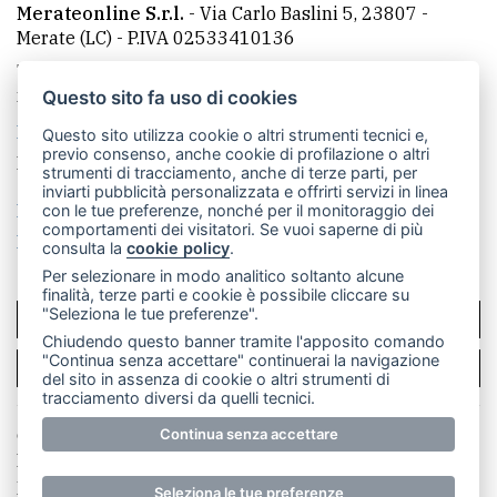
Merateonline S.r.l.
-
Via Carlo Baslini 5, 23807 -
Merate (LC)
- P.IVA 02533410136
Telefono:
039 9902881
- Whatsapp: 351 3481257 - E-
mail: redazione@leccoonline.com
Questo sito fa uso di cookies
La redazione
MerateOnline
CasateOnline
RSS
Questo sito utilizza cookie o altri strumenti tecnici e,
previo consenso, anche cookie di profilazione o altri
Made by
VIP
strumenti di tracciamento, anche di terze parti, per
inviarti pubblicità personalizzata e offrirti servizi in linea
Privacy policy
Cookie policy
con le tue preferenze, nonché per il monitoraggio dei
comportamenti dei visitatori. Se vuoi saperne di più
Rivedi le tue scelte sui cookie
consulta la
cookie policy
.
Per selezionare in modo analitico soltanto alcune
finalità, terze parti e cookie è possibile cliccare su
"Seleziona le tue preferenze".
SCRIVICI
Chiudendo questo banner tramite l'apposito comando
"Continua senza accettare" continuerai la navigazione
PER LA TUA PUBBLICITÀ
del sito in assenza di cookie o altri strumenti di
tracciamento diversi da quelli tecnici.
Continua senza accettare
© Copyright Merateonline S.r.l. - Tutti i diritti riservati.
E' proibita la riproduzione e pubblicazione anche
parziale di testi, articoli e immagini senza la
Seleziona le tue preferenze