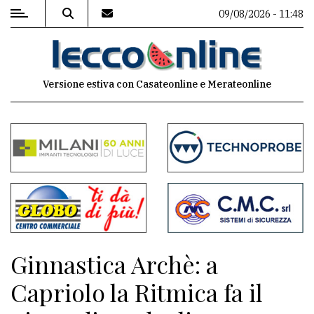
09/08/2026 - 11:48
MENU
Versione estiva con Casateonline e Merateonline
Editoriale
e
commenti
Contenuti
del
sito
Appuntamenti
Ginnastica Archè: a
Meteo
Capriolo la Ritmica fa il