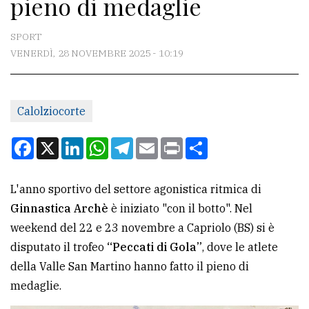
pieno di medaglie
CONTATTI
La
SPORT
redazione
VENERDÌ, 28 NOVEMBRE 2025 - 10:19
Scrivici
Per
Calolziocorte
la
Facebook
X
LinkedIn
WhatsApp
Telegram
Email
Print
Condividi
tua
pubblicità
L'anno sportivo del settore agonistica ritmica di
Ginnastica Archè
è iniziato "con il botto". Nel
CERCA
weekend del 22 e 23 novembre a Capriolo (BS) si è
Cerca
disputato il trofeo
“Peccati di Gola”
, dove le atlete
per
della Valle San Martino hanno fatto il pieno di
comune
medaglie.
Ricerca