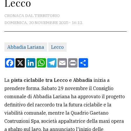
Lecco
CONTATTI
La
CRONACA DAL TERRITORIO
redazione
DOMENICA, 30 NOVEMBRE 2025 - 16:12
Scrivici
Per
Abbadia Lariana
Lecco
la
Facebook
X
LinkedIn
WhatsApp
Telegram
Email
Print
Condividi
tua
pubblicità
La
pista ciclabile tra Lecco e Abbadia
inizia a
prendere forma. Sabato 29 novembre il Consiglio
CERCA
comunale di Abbadia Lariana ha approvato il progetto
Cerca
definitivo del raccordo tra la futura ciclabile e la
per
viabilità comunale, mentre la Quadrio Gaetano
comune
Costruzioni Spa, società appaltatrice della maxi opera
a sbalzo sul lago, ha annunciato l'inizio delle
Ricerca