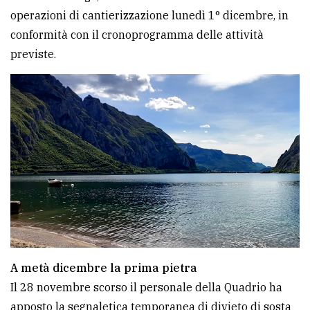
operazioni di cantierizzazione lunedì 1° dicembre, in
avanzata
conformità con il cronoprogramma delle attività
previste.
LE
ALTRE
TESTATE
PRIVACY
Privacy
policy
A metà dicembre la prima pietra
Cookie
Il 28 novembre scorso il personale della Quadrio ha
policy
apposto la segnaletica temporanea di divieto di sosta