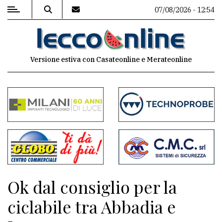
07/08/2026 - 12:54
MENU
Versione estiva con Casateonline e Merateonline
Editoriale
e
commenti
Contenuti
del
sito
Appuntamenti
Ok dal consiglio per la
Meteo
ciclabile tra Abbadia e