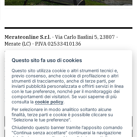
Merateonline S.r.l.
-
Via Carlo Baslini 5, 23807 -
Merate (LC)
- P.IVA 02533410136
Telefono:
039 9902881
- Whatsapp: 351 3481257 - E-
mail: redazione@leccoonline.com
Questo sito fa uso di cookies
La redazione
MerateOnline
CasateOnline
RSS
Questo sito utilizza cookie o altri strumenti tecnici e,
previo consenso, anche cookie di profilazione o altri
Made by
VIP
strumenti di tracciamento, anche di terze parti, per
inviarti pubblicità personalizzata e offrirti servizi in linea
Privacy policy
Cookie policy
con le tue preferenze, nonché per il monitoraggio dei
comportamenti dei visitatori. Se vuoi saperne di più
Rivedi le tue scelte sui cookie
consulta la
cookie policy
.
Per selezionare in modo analitico soltanto alcune
finalità, terze parti e cookie è possibile cliccare su
"Seleziona le tue preferenze".
SCRIVICI
Chiudendo questo banner tramite l'apposito comando
"Continua senza accettare" continuerai la navigazione
PER LA TUA PUBBLICITÀ