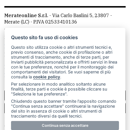
Merateonline S.r.l.
-
Via Carlo Baslini 5, 23807 -
Merate (LC)
- P.IVA 02533410136
Telefono:
039 9902881
- Whatsapp: 351 3481257 - E-
mail: redazione@leccoonline.com
Questo sito fa uso di cookies
La redazione
MerateOnline
CasateOnline
RSS
Questo sito utilizza cookie o altri strumenti tecnici e,
previo consenso, anche cookie di profilazione o altri
Made by
VIP
strumenti di tracciamento, anche di terze parti, per
inviarti pubblicità personalizzata e offrirti servizi in linea
Privacy policy
Cookie policy
con le tue preferenze, nonché per il monitoraggio dei
comportamenti dei visitatori. Se vuoi saperne di più
Rivedi le tue scelte sui cookie
consulta la
cookie policy
.
Per selezionare in modo analitico soltanto alcune
finalità, terze parti e cookie è possibile cliccare su
"Seleziona le tue preferenze".
SCRIVICI
Chiudendo questo banner tramite l'apposito comando
"Continua senza accettare" continuerai la navigazione
PER LA TUA PUBBLICITÀ
del sito in assenza di cookie o altri strumenti di
tracciamento diversi da quelli tecnici.
Continua senza accettare
© Copyright Merateonline S.r.l. - Tutti i diritti riservati.