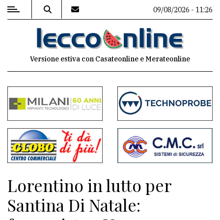
09/08/2026 - 11:26
MENU
Versione estiva con Casateonline e Merateonline
Editoriale
e
commenti
Contenuti
del
sito
Appuntamenti
Lorentino in lutto per
Meteo
Santina Di Natale: