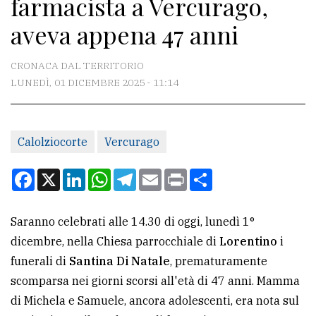
farmacista a Vercurago,
CONTATTI
aveva appena 47 anni
La
redazione
CRONACA DAL TERRITORIO
Scrivici
LUNEDÌ, 01 DICEMBRE 2025 - 11:14
Per
la
Calolziocorte
Vercurago
tua
pubblicità
Facebook
X
LinkedIn
WhatsApp
Telegram
Email
Print
Condividi
CERCA
Saranno celebrati alle 14.30 di oggi, lunedì 1°
dicembre, nella Chiesa parrocchiale di
Lorentino
i
Cerca
funerali di
Santina Di Natale
, prematuramente
per
scomparsa nei giorni scorsi all'età di 47 anni. Mamma
comune
di Michela e Samuele, ancora adolescenti, era nota sul
Ricerca