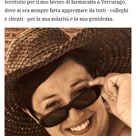
territorio per il suo lavoro di farmacista a Vercurago,
avanzata
dove si era sempre fatta apprezzare da tutti - colleghi
e clienti - per la sua solarità e la sua gentilezza.
LE
ALTRE
TESTATE
PRIVACY
Privacy
policy
Cookie
policy