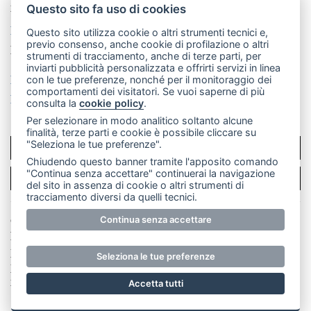
mail: redazione@leccoonline.com
Questo sito fa uso di cookies
La redazione
MerateOnline
CasateOnline
RSS
Questo sito utilizza cookie o altri strumenti tecnici e,
previo consenso, anche cookie di profilazione o altri
Made by
VIP
strumenti di tracciamento, anche di terze parti, per
inviarti pubblicità personalizzata e offrirti servizi in linea
Privacy policy
Cookie policy
con le tue preferenze, nonché per il monitoraggio dei
comportamenti dei visitatori. Se vuoi saperne di più
Rivedi le tue scelte sui cookie
consulta la
cookie policy
.
Per selezionare in modo analitico soltanto alcune
finalità, terze parti e cookie è possibile cliccare su
"Seleziona le tue preferenze".
SCRIVICI
Chiudendo questo banner tramite l'apposito comando
"Continua senza accettare" continuerai la navigazione
PER LA TUA PUBBLICITÀ
del sito in assenza di cookie o altri strumenti di
tracciamento diversi da quelli tecnici.
© Copyright Merateonline S.r.l. - Tutti i diritti riservati.
Continua senza accettare
E' proibita la riproduzione e pubblicazione anche
parziale di testi, articoli e immagini senza la
Seleziona le tue preferenze
preventiva autorizzazione scritta dell'editore. RI Lecco
numero Rea LC 291.277 - Capitale sociale 10.329,14 €
Accetta tutti