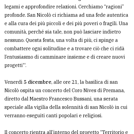
legami e approfondire relazioni. Cerchiamo “ragioni”
avanzata
profonde. San Nicolò ci richiama ad una fede autentica
e alla cura dei più piccoli e dei più poveri o fragili. Una
LE
comunità, perché sia tale, non può lasciare indietro
ALTRE
TESTATE
nessuno. Questa festa, una volta di più, ci spinge a
combattere ogni solitudine e a trovare ciò che ci ridà
l’entusiasmo di camminare insieme e di creare nuovi
progetti''.
Venerdì
5 dicembre
, alle ore 21, la basilica di san
PRIVACY
Nicolò ospita un concerto del Coro Nives di Premana,
diretto dal Maestro Francesco Bussani, una serata
Privacy
speciale alla vigilia della solennità di san Nicolò in cui
policy
verranno eseguiti canti popolari e religiosi.
Cookie
policy
Il concerto rientra all’interno del progetto “Territorio e