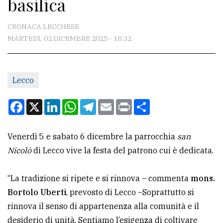
basilica
CONTATTI
La
CRONACA LECCHESE
redazione
MARTEDÌ, 02 DICEMBRE 2025 - 18:32
Scrivici
Per
Lecco
la
Facebook
X
LinkedIn
WhatsApp
Telegram
Email
Print
Condividi
tua
pubblicità
Venerdì 5 e sabato 6 dicembre la parrocchia
san
Nicolò
di Lecco vive la festa del patrono cui è dedicata.
CERCA
Cerca
“La tradizione si ripete e si rinnova – commenta
mons.
per
Bortolo Uberti
, prevosto di Lecco –Soprattutto si
comune
rinnova il senso di appartenenza alla comunità e il
desiderio di unità. Sentiamo l’esigenza di coltivare
Ricerca