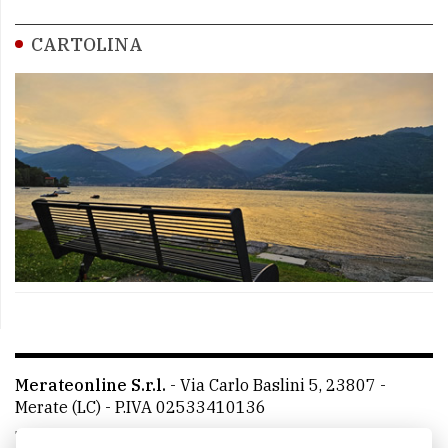
CARTOLINA
Merateonline S.r.l.
-
Via Carlo Baslini 5, 23807 -
Merate (LC)
- P.IVA 02533410136
Telefono:
039 9902881
- Whatsapp: 351 3481257 - E-