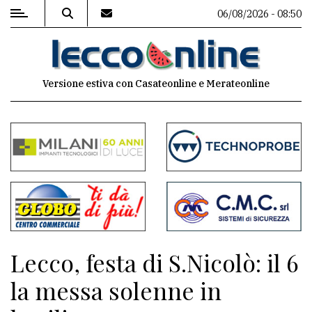
06/08/2026 - 08:50
MENU
Versione estiva con Casateonline e Merateonline
Editoriale
e
commenti
Contenuti
del
sito
Appuntamenti
Lecco, festa di S.Nicolò: il 6
Meteo
la messa solenne in