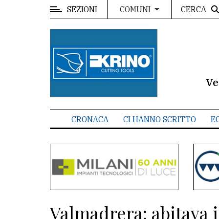
SEZIONI
CERCA
COMUNI
MENU
Editoriale
e
commenti
Ve
Contenuti
del
CRONACA
CI HANNO SCRITTO
E
sito
Appuntamenti
Meteo
CONTATTI
Valmadrera: abitava
La