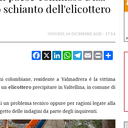
schianto dell'elicottero
GIOVEDÌ, 04 DICEMBRE 2025 - 17:54
Facebook
X
LinkedIn
WhatsApp
Telegram
Email
Print
Condiv
gini colombiane, residente a Valmadrera è la vittima
i un
elicottero
precipitare in Valtellina, in comune di
di un problema tecnico oppure per ragioni legate alla
ggetto delle indagini da parte degli inquirenti.