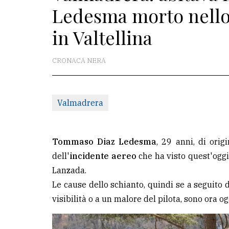
Ledesma morto nello 
redazione
in Valtellina
Scrivici
Per
CRONACA NERA
la
tua
pubblicità
Valmadrera
CERCA
Tommaso Diaz Ledesma
, 29 anni, di ori
Cerca
dell'
incidente aereo
che ha visto quest'ogg
per
Lanzada.
comune
Le cause dello schianto, quindi se a seguito 
visibilità o a un malore del pilota, sono ora o
Ricerca
avanzata