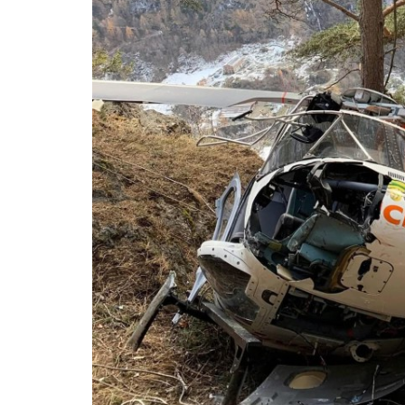
LE
ALTRE
TESTATE
PRIVACY
Privacy
policy
Cookie
policy