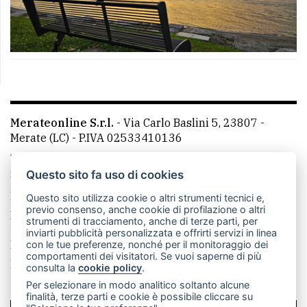
Merateonline S.r.l.
-
Via Carlo Baslini 5, 23807 -
Merate (LC)
- P.IVA 02533410136
Telefono:
039 9902881
- Whatsapp: 351 3481257 - E-
mail: redazione@leccoonline.com
Questo sito fa uso di cookies
La redazione
MerateOnline
CasateOnline
RSS
Questo sito utilizza cookie o altri strumenti tecnici e,
previo consenso, anche cookie di profilazione o altri
Made by
VIP
strumenti di tracciamento, anche di terze parti, per
inviarti pubblicità personalizzata e offrirti servizi in linea
Privacy policy
Cookie policy
con le tue preferenze, nonché per il monitoraggio dei
comportamenti dei visitatori. Se vuoi saperne di più
Rivedi le tue scelte sui cookie
consulta la
cookie policy
.
Per selezionare in modo analitico soltanto alcune
finalità, terze parti e cookie è possibile cliccare su