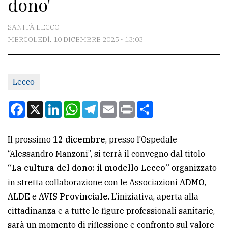
dono'
CONTATTI
La
SANITÀ LECCO
redazione
MERCOLEDÌ, 10 DICEMBRE 2025 - 13:03
Scrivici
Per
Lecco
la
Facebook
X
LinkedIn
WhatsApp
Telegram
Email
Print
Condividi
tua
pubblicità
Il prossimo
12 dicembre
, presso l’Ospedale
“Alessandro Manzoni”, si terrà il convegno dal titolo
CERCA
“La cultura del dono: il modello Lecco”
organizzato
Cerca
in stretta collaborazione con le Associazioni
ADMO,
per
ALDE
e
AVIS Provinciale
. L’iniziativa, aperta alla
comune
cittadinanza e a tutte le figure professionali sanitarie,
sarà un momento di riflessione e confronto sul valore
Ricerca