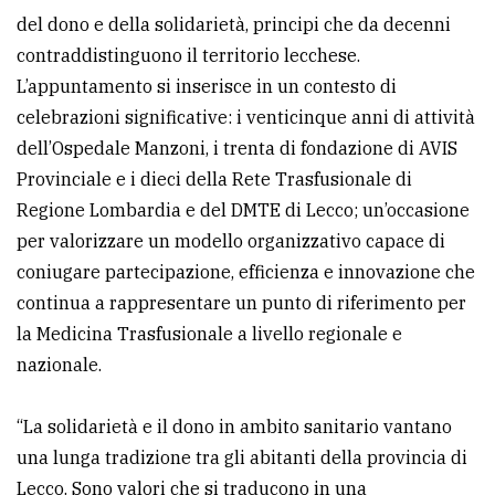
del dono e della solidarietà, principi che da decenni
avanzata
contraddistinguono il territorio lecchese.
L’appuntamento si inserisce in un contesto di
LE
celebrazioni significative: i venticinque anni di attività
ALTRE
TESTATE
dell’Ospedale Manzoni, i trenta di fondazione di AVIS
Provinciale e i dieci della Rete Trasfusionale di
Regione Lombardia e del DMTE di Lecco; un’occasione
per valorizzare un modello organizzativo capace di
coniugare partecipazione, efficienza e innovazione che
continua a rappresentare un punto di riferimento per
PRIVACY
la Medicina Trasfusionale a livello regionale e
nazionale.
Privacy
policy
“La solidarietà e il dono in ambito sanitario vantano
Cookie
una lunga tradizione tra gli abitanti della provincia di
policy
Lecco. Sono valori che si traducono in una