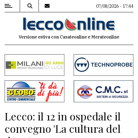
07/08/2026 - 17:44
MENU
Versione estiva con Casateonline e Merateonline
Editoriale
e
commenti
Contenuti
del
sito
Appuntamenti
Lecco: il 12 in ospedale il
Meteo
convegno 'La cultura del