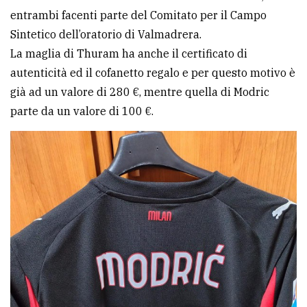
entrambi facenti parte del Comitato per il Campo
avanzata
Sintetico dell’oratorio di Valmadrera.
La maglia di Thuram ha anche il certificato di
LE
autenticità ed il cofanetto regalo e per questo motivo è
ALTRE
TESTATE
già ad un valore di 280 €, mentre quella di Modric
parte da un valore di 100 €.
PRIVACY
Privacy
policy
Cookie
policy