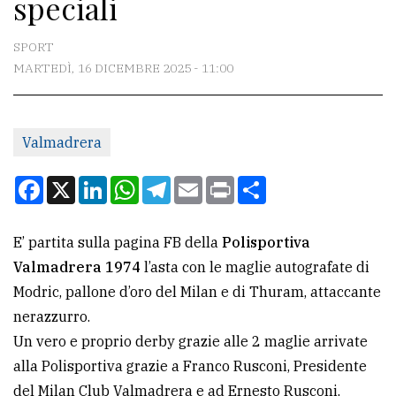
speciali
CONTATTI
La
SPORT
redazione
MARTEDÌ, 16 DICEMBRE 2025 - 11:00
Scrivici
Per
Valmadrera
la
Facebook
X
LinkedIn
WhatsApp
Telegram
Email
Print
Condividi
tua
pubblicità
E’ partita sulla pagina FB della
Polisportiva
Valmadrera 1974
l’asta con le maglie autografate di
CERCA
Modric, pallone d’oro del Milan e di Thuram, attaccante
Cerca
nerazzurro.
per
Un vero e proprio derby grazie alle 2 maglie arrivate
comune
alla Polisportiva grazie a Franco Rusconi, Presidente
del Milan Club Valmadrera e ad Ernesto Rusconi,
Ricerca