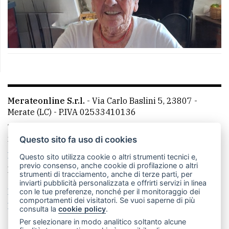
Merateonline S.r.l.
-
Via Carlo Baslini 5, 23807 -
Merate (LC)
- P.IVA 02533410136
Telefono:
039 9902881
- Whatsapp: 351 3481257 - E-
mail: redazione@leccoonline.com
Questo sito fa uso di cookies
La redazione
MerateOnline
CasateOnline
RSS
Questo sito utilizza cookie o altri strumenti tecnici e,
previo consenso, anche cookie di profilazione o altri
Made by
VIP
strumenti di tracciamento, anche di terze parti, per
inviarti pubblicità personalizzata e offrirti servizi in linea
Privacy policy
Cookie policy
con le tue preferenze, nonché per il monitoraggio dei
comportamenti dei visitatori. Se vuoi saperne di più
Rivedi le tue scelte sui cookie
consulta la
cookie policy
.
Per selezionare in modo analitico soltanto alcune