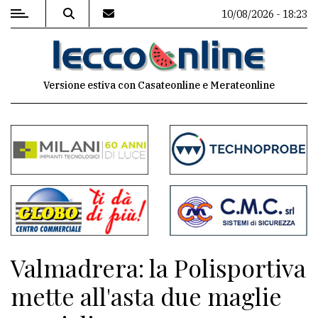
10/08/2026 - 18:23
MENU
Versione estiva con Casateonline e Merateonline
Editoriale
e
commenti
Contenuti
del
sito
Appuntamenti
Valmadrera: la Polisportiva
Meteo
mette all'asta due maglie