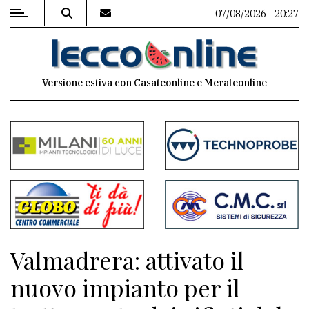
07/08/2026 - 20:27
MENU
Versione estiva con Casateonline e Merateonline
Editoriale
e
commenti
Contenuti
del
sito
Appuntamenti
Valmadrera: attivato il
Meteo
nuovo impianto per il