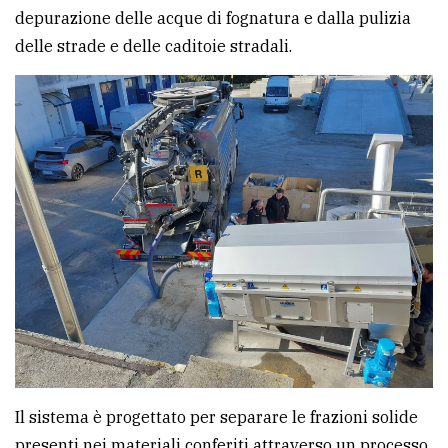
depurazione delle acque di fognatura e dalla pulizia
avanzata
delle strade e delle caditoie stradali.
LE
ALTRE
TESTATE
PRIVACY
Privacy
policy
Cookie
Il sistema è progettato per separare le frazioni solide
policy
presenti nei materiali conferiti attraverso un processo