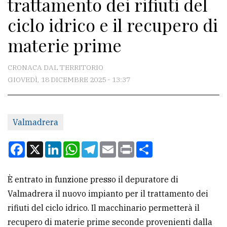
trattamento dei rifiuti del
CONTATTI
ciclo idrico e il recupero di
La
materie prime
redazione
Scrivici
CRONACA DAL TERRITORIO
Per
GIOVEDÌ, 18 DICEMBRE 2025 - 13:37
la
tua
pubblicità
Valmadrera
Facebook
X
LinkedIn
WhatsApp
Telegram
Email
Print
Condividi
CERCA
Cerca
È entrato in funzione presso il depuratore di
per
Valmadrera il nuovo impianto per il trattamento dei
comune
rifiuti del ciclo idrico. Il macchinario permetterà il
recupero di materie prime seconde provenienti dalla
Ricerca