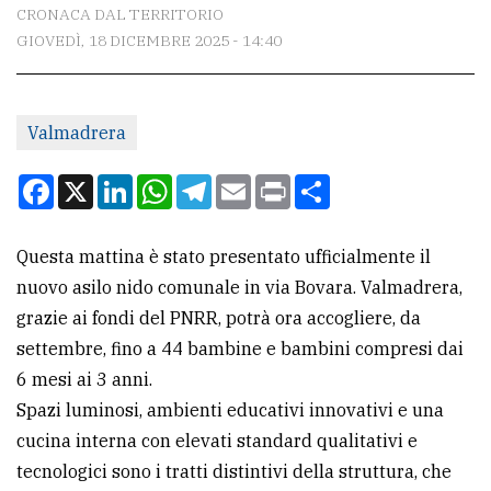
CONTATTI
CRONACA DAL TERRITORIO
GIOVEDÌ, 18 DICEMBRE 2025 - 14:40
La
redazione
Scrivici
Valmadrera
Per
Facebook
X
LinkedIn
WhatsApp
Telegram
Email
Print
Condividi
la
tua
Questa mattina è stato presentato ufficialmente il
pubblicità
nuovo asilo nido comunale in via Bovara. Valmadrera,
grazie ai fondi del PNRR, potrà ora accogliere, da
CERCA
settembre, fino a 44 bambine e bambini compresi dai
6 mesi ai 3 anni.
Cerca
Spazi luminosi, ambienti educativi innovativi e una
per
cucina interna con elevati standard qualitativi e
comune
tecnologici sono i tratti distintivi della struttura, che
Ricerca