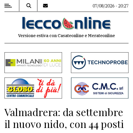
07/08/2026 - 20:27
MENU
Versione estiva con Casateonline e Merateonline
Editoriale
e
commenti
Contenuti
del
sito
Appuntamenti
Valmadrera: da settembre
Meteo
il nuovo nido, con 44 posti