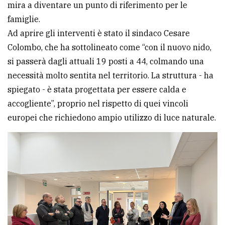
mira a diventare un punto di riferimento per le
avanzata
famiglie.
Ad aprire gli interventi è stato il sindaco Cesare
Colombo, che ha sottolineato come “con il nuovo nido,
LE
ALTRE
si passerà dagli attuali 19 posti a 44, colmando una
TESTATE
necessità molto sentita nel territorio. La struttura - ha
spiegato - è stata progettata per essere calda e
accogliente”, proprio nel rispetto di quei vincoli
europei che richiedono ampio utilizzo di luce naturale.
PRIVACY
Privacy
policy
Cookie
policy