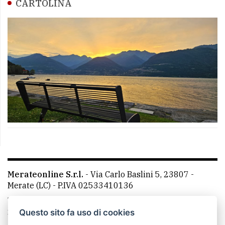
CARTOLINA
Merateonline S.r.l.
-
Via Carlo Baslini 5, 23807 -
Merate (LC)
- P.IVA 02533410136
Telefono:
039 9902881
- Whatsapp: 351 3481257 - E-
mail: redazione@leccoonline.com
Questo sito fa uso di cookies