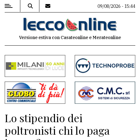
09/08/2026 - 15:44
MENU
Versione estiva con Casateonline e Merateonline
Editoriale
e
commenti
Contenuti
del
sito
Appuntamenti
Lo stipendio dei
Meteo
poltronisti chi lo paga