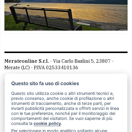
Merateonline S.r.l.
-
Via Carlo Baslini 5, 23807 -
Merate (LC)
- P.IVA 02533410136
Telefono:
039 9902881
- Whatsapp: 351 3481257 - E-
mail: redazione@leccoonline.com
Questo sito fa uso di cookies
La redazione
MerateOnline
CasateOnline
RSS
Questo sito utilizza cookie o altri strumenti tecnici e,
previo consenso, anche cookie di profilazione o altri
Made by
VIP
strumenti di tracciamento, anche di terze parti, per
inviarti pubblicità personalizzata e offrirti servizi in linea
Privacy policy
Cookie policy
con le tue preferenze, nonché per il monitoraggio dei
comportamenti dei visitatori. Se vuoi saperne di più
Rivedi le tue scelte sui cookie
consulta la
cookie policy
.
Per selezionare in modo analitico soltanto alcune