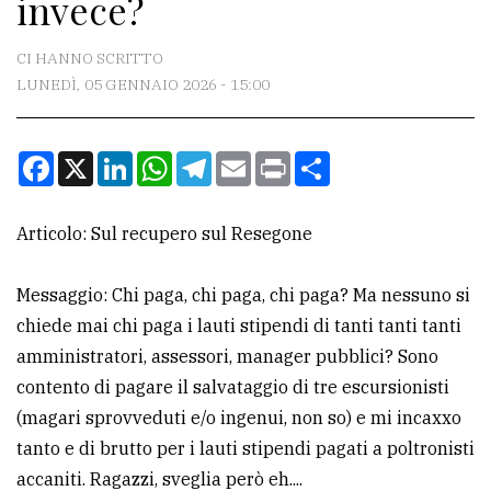
invece?
CONTATTI
La
CI HANNO SCRITTO
redazione
LUNEDÌ, 05 GENNAIO 2026 - 15:00
Scrivici
Facebook
X
LinkedIn
WhatsApp
Telegram
Email
Print
Condividi
Per
la
tua
Articolo: Sul recupero sul Resegone
pubblicità
Messaggio: Chi paga, chi paga, chi paga? Ma nessuno si
chiede mai chi paga i lauti stipendi di tanti tanti tanti
CERCA
amministratori, assessori, manager pubblici? Sono
Cerca
contento di pagare il salvataggio di tre escursionisti
per
(magari sprovveduti e/o ingenui, non so) e mi incaxxo
comune
tanto e di brutto per i lauti stipendi pagati a poltronisti
accaniti. Ragazzi, sveglia però eh....
Ricerca