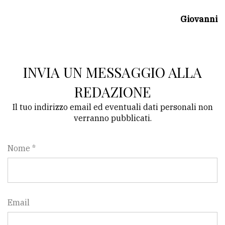
avanzata
Giovanni
LE
ALTRE
TESTATE
INVIA UN MESSAGGIO ALLA
REDAZIONE
Il tuo indirizzo email ed eventuali dati personali non
verranno pubblicati.
PRIVACY
Nome *
Privacy
policy
Email
Cookie
policy