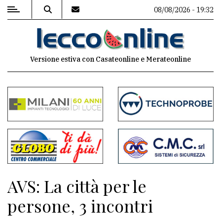
08/08/2026 - 19:32
MENU
Versione estiva con Casateonline e Merateonline
Editoriale
e
commenti
Contenuti
del
sito
Appuntamenti
AVS: La città per le
Meteo
persone, 3 incontri