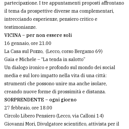
partecipazione. I tre appuntamenti proposti affrontano
avanzata
il tema da prospettive diverse ma complementari,
intrecciando esperienze, pensiero critico e
testimonianze.
LE
ALTRE
VICINA – per non essere soli
TESTATE
16 gennaio, ore 21.00
La Casa sul Pozzo, (Lecco, corso Bergamo 69)
Gaia e Michele – “La tenda in salotto”
Un dialogo ironico e profondo sul mondo dei social
media e sul loro impatto nella vita di una città:
strumenti che possono unire ma anche isolare,
PRIVACY
creando nuove forme di prossimità e distanza.
Privacy
SORPRENDENTE – ogni giorno
policy
27 febbraio, ore 18.00
Circolo Libero Pensiero (Lecco, via Calloni 14)
Cookie
Giovanni Mori, Divulgatore scientifico, attivista per il
policy