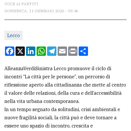
CONTATTI
VOCE AI PARTITI
DOMENICA, 11 GENNAIO 2026 - 09:46
La
redazione
Scrivici
Lecco
Per
Facebook
X
LinkedIn
WhatsApp
Telegram
Email
Print
Condividi
la
tua
AlleanzaVerdiSinistra Lecco promuove il ciclo di
pubblicità
incontri “La città per le persone”, un percorso di
riflessione aperto alla cittadinanza che mette al centro
CERCA
il valore delle relazioni, della cura e dell’accessibilità
nella vita urbana contemporanea.
Cerca
In un tempo segnato da solitudini, crisi ambientali e
per
nuove fragilità sociali, la città può e deve tornare a
comune
essere uno spazio di incontro, crescita e
Ricerca