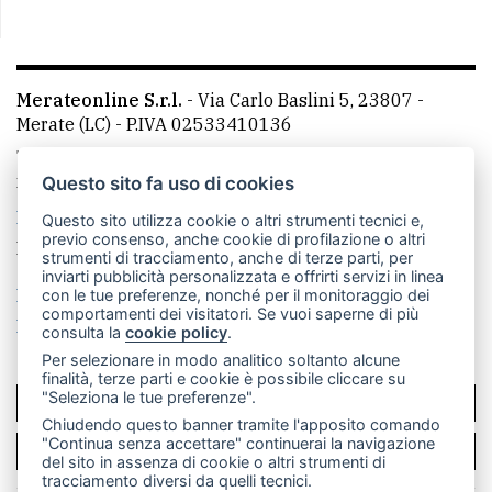
Merateonline S.r.l.
-
Via Carlo Baslini 5, 23807 -
Merate (LC)
- P.IVA 02533410136
Telefono:
039 9902881
- Whatsapp: 351 3481257 - E-
mail: redazione@leccoonline.com
Questo sito fa uso di cookies
La redazione
MerateOnline
CasateOnline
RSS
Questo sito utilizza cookie o altri strumenti tecnici e,
previo consenso, anche cookie di profilazione o altri
Made by
VIP
strumenti di tracciamento, anche di terze parti, per
inviarti pubblicità personalizzata e offrirti servizi in linea
Privacy policy
Cookie policy
con le tue preferenze, nonché per il monitoraggio dei
comportamenti dei visitatori. Se vuoi saperne di più
Rivedi le tue scelte sui cookie
consulta la
cookie policy
.
Per selezionare in modo analitico soltanto alcune
finalità, terze parti e cookie è possibile cliccare su
"Seleziona le tue preferenze".
SCRIVICI
Chiudendo questo banner tramite l'apposito comando
"Continua senza accettare" continuerai la navigazione
PER LA TUA PUBBLICITÀ
del sito in assenza di cookie o altri strumenti di
tracciamento diversi da quelli tecnici.