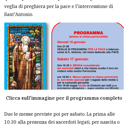
veglia di preghiera per la pace e l'intercessione di
avanzata
Sant'Antonio.
LE
ALTRE
TESTATE
PRIVACY
Privacy
Clicca sull'immagine per il programma completo
policy
Due le messe previste poi per sabato. La prima alle
Cookie
10.30 alla presenza dei sacerdoti legati, per nascita o
policy