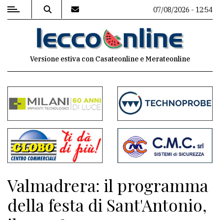
07/08/2026 - 12:54
MENU
Versione estiva con Casateonline e Merateonline
Editoriale
e
commenti
Contenuti
del
sito
Appuntamenti
Valmadrera: il programma
Meteo
della festa di Sant'Antonio,