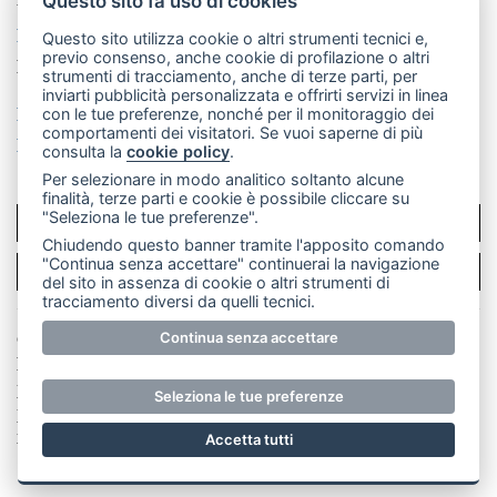
Questo sito fa uso di cookies
La redazione
MerateOnline
CasateOnline
RSS
Questo sito utilizza cookie o altri strumenti tecnici e,
previo consenso, anche cookie di profilazione o altri
Made by
VIP
strumenti di tracciamento, anche di terze parti, per
inviarti pubblicità personalizzata e offrirti servizi in linea
Privacy policy
Cookie policy
con le tue preferenze, nonché per il monitoraggio dei
comportamenti dei visitatori. Se vuoi saperne di più
Rivedi le tue scelte sui cookie
consulta la
cookie policy
.
Per selezionare in modo analitico soltanto alcune
finalità, terze parti e cookie è possibile cliccare su
"Seleziona le tue preferenze".
SCRIVICI
Chiudendo questo banner tramite l'apposito comando
"Continua senza accettare" continuerai la navigazione
PER LA TUA PUBBLICITÀ
del sito in assenza di cookie o altri strumenti di
tracciamento diversi da quelli tecnici.
Continua senza accettare
© Copyright Merateonline S.r.l. - Tutti i diritti riservati.
E' proibita la riproduzione e pubblicazione anche
parziale di testi, articoli e immagini senza la
Seleziona le tue preferenze
preventiva autorizzazione scritta dell'editore. RI Lecco
numero Rea LC 291.277 - Capitale sociale 10.329,14 €
Accetta tutti