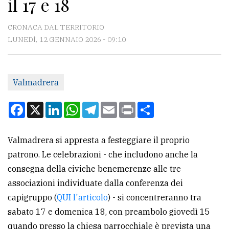
il 17 e 18
CONTATTI
La
CRONACA DAL TERRITORIO
redazione
LUNEDÌ, 12 GENNAIO 2026 - 09:10
Scrivici
Per
Valmadrera
la
Facebook
X
LinkedIn
WhatsApp
Telegram
Email
Print
Condividi
tua
pubblicità
Valmadrera si appresta a festeggiare il proprio
patrono. Le celebrazioni - che includono anche la
CERCA
consegna della civiche benemerenze alle tre
Cerca
associazioni individuate dalla conferenza dei
per
capigruppo (
QUI l'articolo
) - si concentreranno tra
comune
sabato 17 e domenica 18, con preambolo giovedì 15
quando presso la chiesa parrocchiale è prevista una
Ricerca