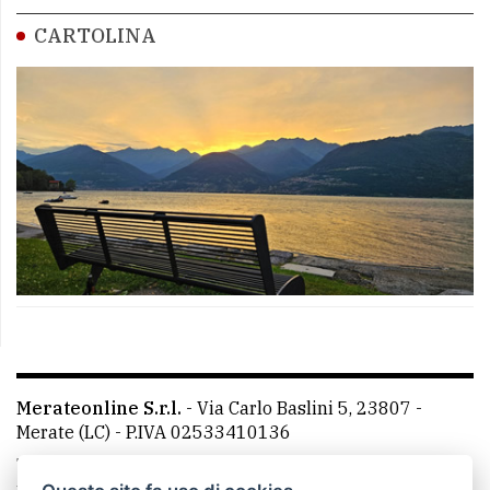
CARTOLINA
Merateonline S.r.l.
-
Via Carlo Baslini 5, 23807 -
Merate (LC)
- P.IVA 02533410136
Telefono:
039 9902881
- Whatsapp: 351 3481257 - E-
mail: redazione@leccoonline.com