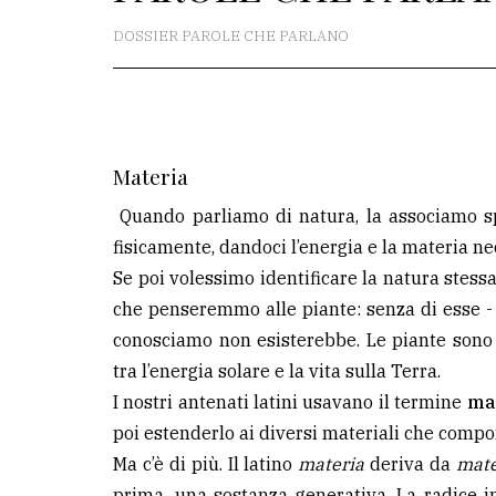
redazione
DOSSIER PAROLE CHE PARLANO
Scrivici
Per
la
Materia
tua
pubblicità
Quando parliamo di natura, la associamo s
fisicamente, dandoci l’energia e la materia nec
Se poi volessimo identificare la natura stess
CERCA
che penseremmo alle piante: senza di esse - e 
Cerca
conosciamo non esisterebbe. Le piante sono i
per
tra l’energia solare e la vita sulla Terra.
comune
I nostri antenati latini usavano il termine
ma
poi estenderlo ai diversi materiali che comp
Ricerca
Ma c’è di più. Il latino
materia
deriva da
mat
avanzata
prima, una sostanza generativa. La radice