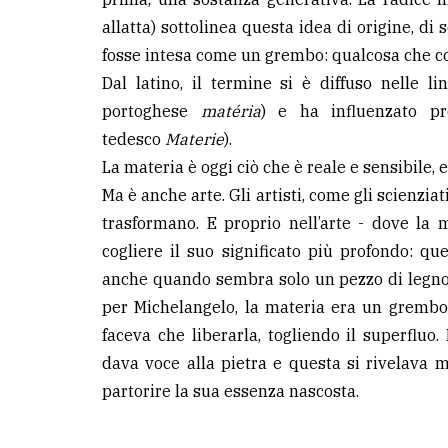
allatta) sottolinea questa idea di origine, d
LE
fosse intesa come un grembo: qualcosa che con
ALTRE
TESTATE
Dal latino, il termine si è diffuso nelle 
portoghese
matéria
) e ha influenzato p
tedesco
Materie
).
La materia è oggi ciò che è reale e sensibile, 
Ma è anche arte. Gli artisti, come gli scienzia
trasformano. E proprio nell’arte - dove la
PRIVACY
cogliere il suo significato più profondo: 
anche quando sembra solo un pezzo di legno,
Privacy
per Michelangelo, la materia era un grembo:
policy
faceva che liberarla, togliendo il superfluo. 
Cookie
dava voce alla pietra e questa si rivelava 
policy
partorire la sua essenza nascosta.