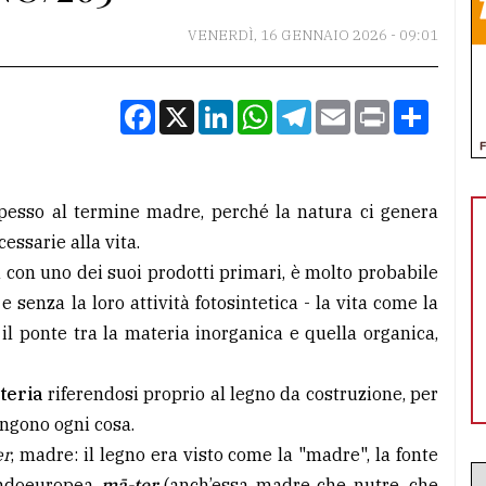
VENERDÌ, 16 GENNAIO 2026 - 09:01
Facebook
X
LinkedIn
WhatsApp
Telegram
Email
Print
Condiv
pesso al termine madre, perché la natura ci genera
essarie alla vita.
a con uno dei suoi prodotti primari, è molto probabile
senza la loro attività fotosintetica - la vita come la
l ponte tra la materia inorganica e quella organica,
teria
riferendosi proprio al legno da costruzione, per
ongono ogni cosa.
er
, madre: il legno era visto come la "madre", la fonte
 indoeuropea
mā-ter
(anch’essa madre che nutre, che