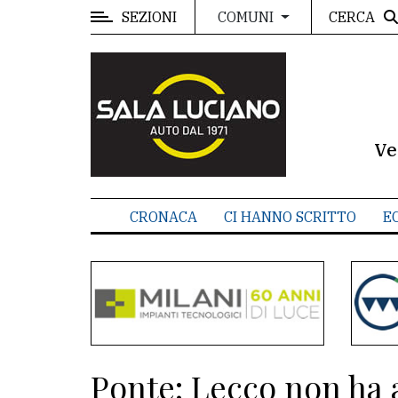
SEZIONI
CERCA
COMUNI
MENU
Editoriale
e
commenti
Ve
Contenuti
del
CRONACA
CI HANNO SCRITTO
E
sito
Appuntamenti
Meteo
CONTATTI
Ponte: Lecco non ha 
La