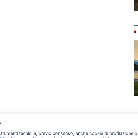
s
07 - Merate (LC)
- P.IVA 02533410136
 strumenti tecnici e, previo consenso, anche cookie di profilazione o 
257 - E-mail: redazione@leccoonline.com