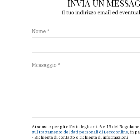
INVIA UN MESSA
Il tuo indirizzo email ed eventua
LE
ALTRE
TESTATE
Nome *
Messaggio *
PRIVACY
Privacy
policy
Cookie
policy
Ai sensi e per gli effetti degli artt. 6 e 13 del Regol
sul trattamento dei dati personali di Leccoonline
, in p
- Richiesta di contatto o richiesta di informazioni