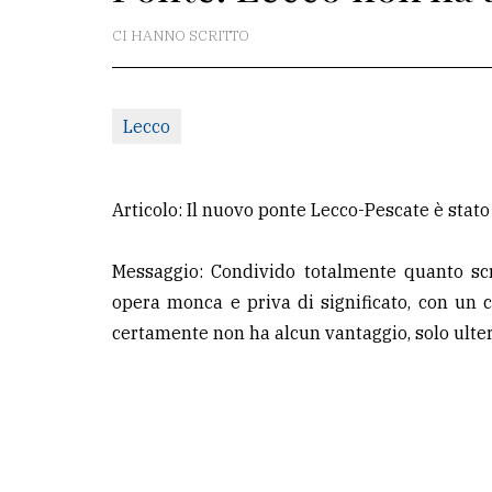
redazione
CI HANNO SCRITTO
Scrivici
Per
Lecco
la
tua
pubblicità
Articolo: Il nuovo ponte Lecco-Pescate è stato
Messaggio: Condivido totalmente quanto sc
CERCA
opera monca e priva di significato, con un co
Cerca
certamente non ha alcun vantaggio, solo ulteri
per
comune
Ricerca
avanzata