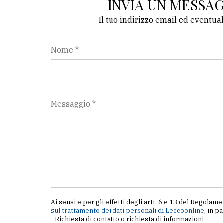
INVIA UN MESSA
Il tuo indirizzo email ed eventua
LE
ALTRE
TESTATE
Nome *
Messaggio *
PRIVACY
Privacy
policy
Cookie
policy
Ai sensi e per gli effetti degli artt. 6 e 13 del Regol
sul trattamento dei dati personali di Leccoonline
, in p
- Richiesta di contatto o richiesta di informazioni