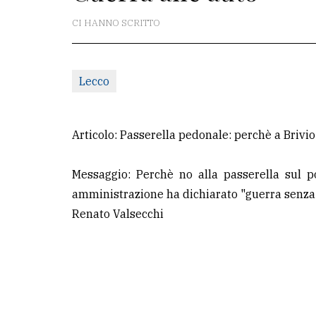
redazione
CI HANNO SCRITTO
Scrivici
Per
Lecco
la
tua
pubblicità
Articolo: Passerella pedonale: perchè a Brivio
Messaggio: Perchè no alla passerella sul p
CERCA
amministrazione ha dichiarato "guerra senza qu
Cerca
Renato Valsecchi
per
comune
Ricerca
avanzata