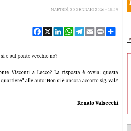
MARTEDÌ, 20 GENNAIO 2026 - 18:39
Facebook
X
LinkedIn
WhatsApp
Telegram
Email
Print
Condiv
 sì e sul ponte vecchio no?
onte Visconti a Lecco? La risposta è ovvia: questa
artiere" alle auto! Non si è ancora accorto sig. Val.?
Renato Valsecchi