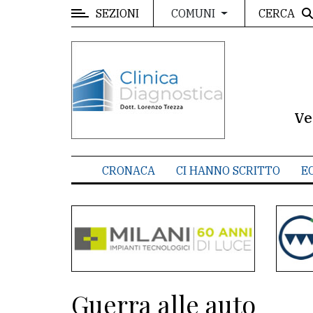
SEZIONI
CERCA
COMUNI
MENU
Editoriale
e
commenti
Ve
Contenuti
del
CRONACA
CI HANNO SCRITTO
E
sito
Appuntamenti
Meteo
CONTATTI
Guerra alle auto
La