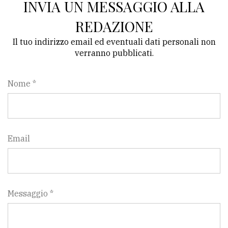
INVIA UN MESSAGGIO ALLA
avanzata
REDAZIONE
Il tuo indirizzo email ed eventuali dati personali non
LE
verranno pubblicati.
ALTRE
TESTATE
Nome *
Email
PRIVACY
Privacy
policy
Messaggio *
Cookie
policy