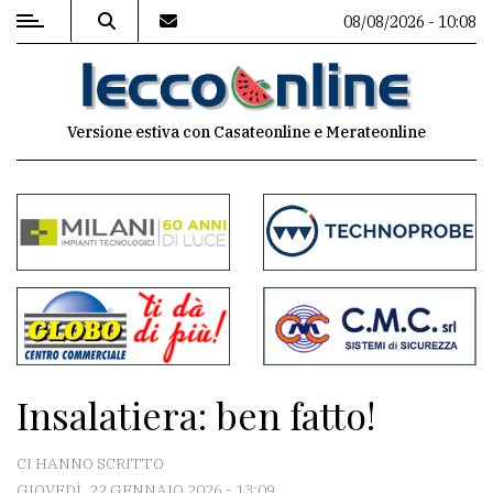
08/08/2026 - 10:08
MENU
Versione estiva con Casateonline e Merateonline
Editoriale
e
commenti
Contenuti
del
sito
Appuntamenti
Insalatiera: ben fatto!
Meteo
CI HANNO SCRITTO
GIOVEDÌ, 22 GENNAIO 2026 - 13:09