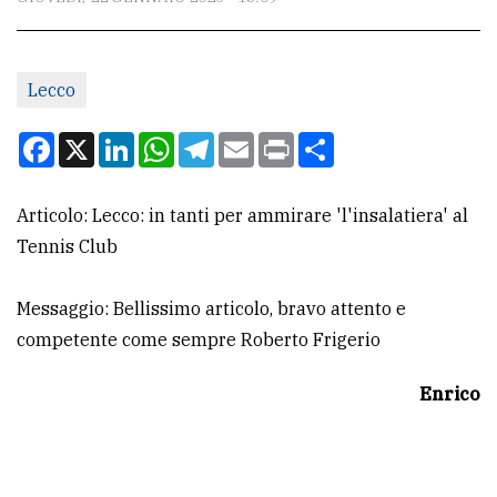
CONTATTI
La
redazione
Lecco
Scrivici
Facebook
X
LinkedIn
WhatsApp
Telegram
Email
Print
Condividi
Per
la
Articolo: Lecco: in tanti per ammirare 'l'insalatiera' al
tua
Tennis Club
pubblicità
Messaggio: Bellissimo articolo, bravo attento e
competente come sempre Roberto Frigerio
CERCA
Cerca
Enrico
per
comune
Ricerca