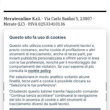
Merateonline S.r.l.
-
Via Carlo Baslini 5, 23807 -
Merate (LC)
- P.IVA 02533410136
Telefono:
039 9902881
- Whatsapp: 351 3481257 - E-
mail: redazione@leccoonline.com
Questo sito fa uso di cookies
La redazione
MerateOnline
CasateOnline
RSS
Questo sito utilizza cookie o altri strumenti tecnici e,
previo consenso, anche cookie di profilazione o altri
Made by
VIP
strumenti di tracciamento, anche di terze parti, per
inviarti pubblicità personalizzata e offrirti servizi in linea
Privacy policy
Cookie policy
con le tue preferenze, nonché per il monitoraggio dei
comportamenti dei visitatori. Se vuoi saperne di più
Rivedi le tue scelte sui cookie
consulta la
cookie policy
.
Per selezionare in modo analitico soltanto alcune
finalità, terze parti e cookie è possibile cliccare su
"Seleziona le tue preferenze".
SCRIVICI
Chiudendo questo banner tramite l'apposito comando
"Continua senza accettare" continuerai la navigazione
PER LA TUA PUBBLICITÀ
del sito in assenza di cookie o altri strumenti di
tracciamento diversi da quelli tecnici.