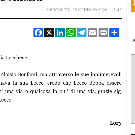
MERCOLEDÌ, 28 GENNAIO 2026 - 11:47
Facebook
X
LinkedIn
WhatsApp
Telegram
Email
Print
Condiv
ria Lecchese
 Aloisio Bonfanti, ma attraverso le sue innumerevoli
amava la sua Lecco, credo che Lecco debba essere
a' una via o qualcosa in piu' di una via, grazie sig.
 Lecco
Lory