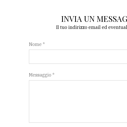
LE
INVIA UN MESSA
ALTRE
TESTATE
Il tuo indirizzo email ed eventua
Nome *
PRIVACY
Messaggio *
Privacy
policy
Cookie
policy