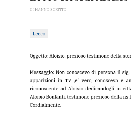
redazione
CI HANNO SCRITTO
Scrivici
Per
Lecco
la
tua
pubblicità
Oggetto: Aloisio, prezioso testimone della sto
Messaggio: Non conoscevo di persona il sig,
CERCA
apparizioni in TV ,e' vero, conosceva e 
Cerca
riconoscente ad Aloisio dedicandogli in citt
per
Aloisio Bonfanti, testimone prezioso della ns
comune
Cordialmente,
Ricerca
avanzata