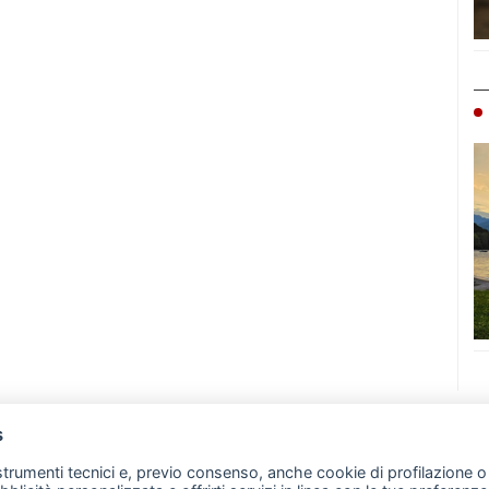
s
07 - Merate (LC)
- P.IVA 02533410136
 strumenti tecnici e, previo consenso, anche cookie di profilazione o 
257 - E-mail: redazione@leccoonline.com