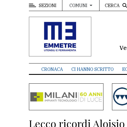
SEZIONI
CERCA
COMUNI
MENU
Editoriale
e
commenti
Ve
Contenuti
del
CRONACA
CI HANNO SCRITTO
E
sito
Appuntamenti
Meteo
CONTATTI
Lecco ricordi Aloisio
La