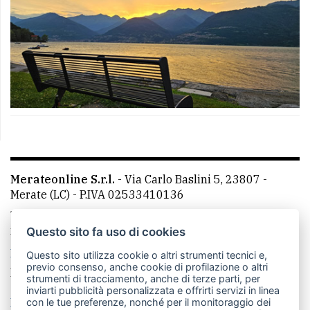
Merateonline S.r.l.
-
Via Carlo Baslini 5, 23807 -
Merate (LC)
- P.IVA 02533410136
Telefono:
039 9902881
- Whatsapp: 351 3481257 - E-
mail: redazione@leccoonline.com
Questo sito fa uso di cookies
La redazione
MerateOnline
CasateOnline
RSS
Questo sito utilizza cookie o altri strumenti tecnici e,
previo consenso, anche cookie di profilazione o altri
Made by
VIP
strumenti di tracciamento, anche di terze parti, per
inviarti pubblicità personalizzata e offrirti servizi in linea
Privacy policy
Cookie policy
con le tue preferenze, nonché per il monitoraggio dei