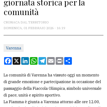
giornata storica per la
CONTATTI
comunità
La
redazione
CRONACA DAL TERRITORIO
Scrivici
DOMENICA, 01 FEBBRAIO 2026 - 16:19
Per
la
Varenna
tua
pubblicità
Facebook
X
LinkedIn
WhatsApp
Telegram
Email
Print
Condividi
CERCA
La comunità di Varenna ha vissuto oggi un momento
di grande emozione e partecipazione in occasione del
Cerca
passaggio della Fiaccola Olimpica, simbolo universale
per
di pace, unità e spirito sportivo.
comune
La Fiamma è giunta a Varenna attorno alle ore 12.00,
Ricerca