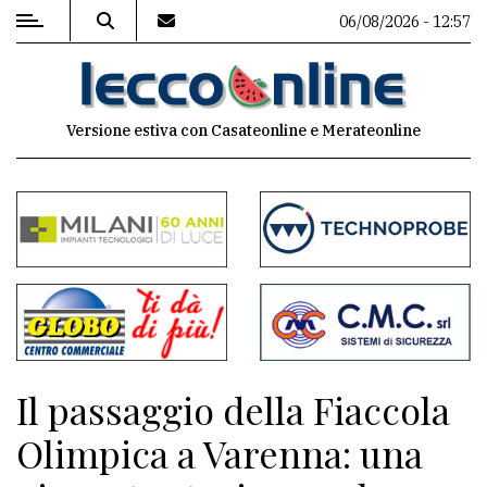
06/08/2026 - 12:57
MENU
Versione estiva con Casateonline e Merateonline
Editoriale
e
commenti
Contenuti
del
sito
Appuntamenti
Il passaggio della Fiaccola
Meteo
Olimpica a Varenna: una