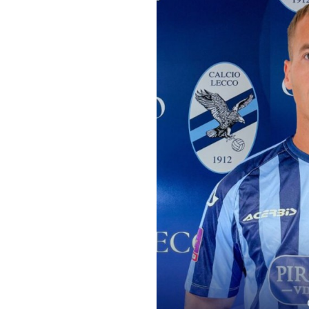
LE
ALTRE
TESTATE
PRIVACY
Privacy
policy
Cookie
policy