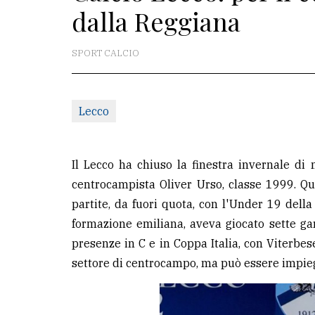
dalla Reggiana
redazione
Scrivici
SPORT CALCIO
Per
la
Lecco
tua
pubblicità
Il Lecco ha chiuso la finestra invernale di
CERCA
centrocampista Oliver Urso, classe 1999. Qu
partite, da fuori quota, con l'Under 19 dell
Cerca
formazione emiliana, aveva giocato sette gar
per
presenze in C e in Coppa Italia, con Viterbe
comune
settore di centrocampo, ma può essere impie
Ricerca
avanzata