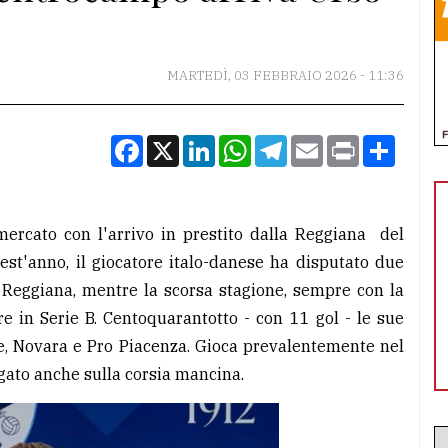
MARTEDÌ, 03 FEBBRAIO 2026 - 11:36
Facebook
X
LinkedIn
WhatsApp
Telegram
Email
Print
Condiv
 mercato con l'arrivo in prestito dalla Reggiana del
est'anno, il giocatore italo-danese ha disputato due
a Reggiana, mentre la scorsa stagione, sempre con la
e in Serie B. Centoquarantotto - con 11 gol - le sue
se, Novara e Pro Piacenza. Gioca prevalentemente nel
gato anche sulla corsia mancina.