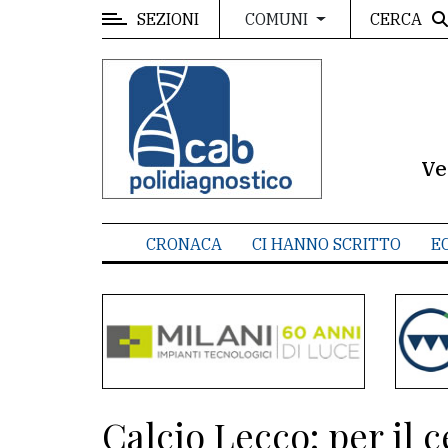
SEZIONI
CERCA
COMUNI
MENU
Editoriale
e
commenti
Ve
Contenuti
del
CRONACA
CI HANNO SCRITTO
E
sito
Appuntamenti
Meteo
CONTATTI
Calcio Lecco: per il
La