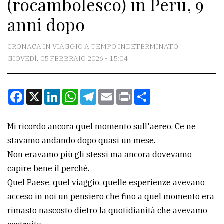
(rocambolesco) in Perù, 9
CONTATTI
anni dopo
La
redazione
CRONACA IN VIAGGIO A TEMPO INDETERMINATO
Scrivici
GIOVEDÌ, 05 FEBBRAIO 2026 - 15:04
Per
la
Facebook
X
LinkedIn
WhatsApp
Telegram
Email
Print
Condividi
tua
pubblicità
Mi ricordo ancora quel momento sull'aereo. Ce ne
stavamo andando dopo quasi un mese.
CERCA
Non eravamo più gli stessi ma ancora dovevamo
capire bene il perché.
Cerca
Quel Paese, quel viaggio, quelle esperienze avevano
per
acceso in noi un pensiero che fino a quel momento era
comune
rimasto nascosto dietro la quotidianità che avevamo
Ricerca