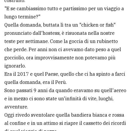
costruito.
avanzata
"E se cambiassimo tutto e partissimo per un viaggio a
lungo termine?"
Quella domanda, buttata lì tra un "chicken or fish"
LE
pronunciato dall'hostess, è risuonata nella nostre
ALTRE
TESTATE
teste per settimane. Come la goccia di un rubinetto
che perde. Per anni non ci avevamo dato peso a quel
gocciolio, ora improvvisamente non potevamo più
ignorarlo.
Era il 2017 e quel Paese, quello che ci ha spinto a farci
quella domanda, era il Perù.
PRIVACY
Sono passati 9 anni da quando eravamo su quell'aereo
e in mezzo ci sono state un'infinità di vite, luoghi,
Privacy
avventure.
policy
Oggi rivedo sventolare quella bandiera bianca e rossa
Cookie
al confine e in un attimo si riapre il cassetto dei ricordi
policy