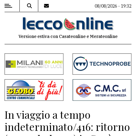
08/08/2026 - 19:32
MENU
Versione estiva con Casateonline e Merateonline
Editoriale
e
commenti
Contenuti
del
sito
Appuntamenti
In viaggio a tempo
Meteo
indeterminato/416: ritorno