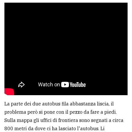
La parte dei due autobus fila abbastanza liscia, il
problema però si pone con il pezzo da fare a piedi.
Sulla mappa gli uffici di frontiera sono segnati a circa
800 metri da dove ci ha lasciato l'autobus. Li