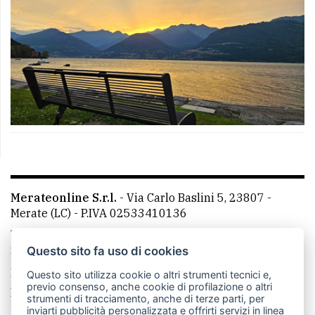
Merateonline S.r.l.
-
Via Carlo Baslini 5, 23807 -
Merate (LC)
- P.IVA 02533410136
Telefono:
039 9902881
- Whatsapp: 351 3481257 - E-
mail: redazione@leccoonline.com
Questo sito fa uso di cookies
La redazione
MerateOnline
CasateOnline
RSS
Questo sito utilizza cookie o altri strumenti tecnici e,
previo consenso, anche cookie di profilazione o altri
Made by
VIP
strumenti di tracciamento, anche di terze parti, per
inviarti pubblicità personalizzata e offrirti servizi in linea