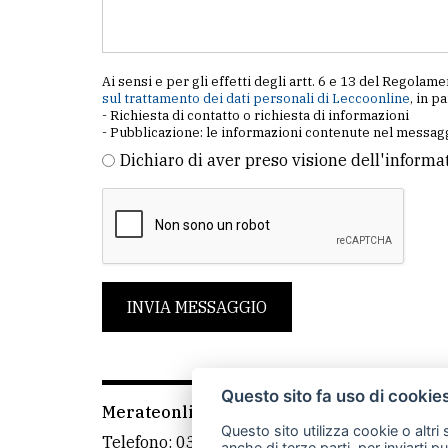
Ai sensi e per gli effetti degli artt. 6 e 13 del Regol
sul trattamento dei dati personali di Leccoonline
, in p
- Richiesta di contatto o richiesta di informazioni
- Pubblicazione: le informazioni contenute nel messagg
Dichiaro di aver preso visione dell'informa
INVIA MESSAGGIO
Questo sito fa uso di cookie
Merateonline S.r.l.
-
Via Carlo Baslini 5, 238
Questo sito utilizza cookie o altri
Telefono:
039 9902881
- Whatsapp: 351 3481
anche di terze parti, per inviarti p