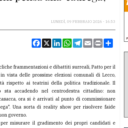
LUNEDÌ, 09 FEBBRAIO 2026 - 16:53
Facebook
X
LinkedIn
WhatsApp
Telegram
Email
Print
Condiv
icliche frammentazioni e dibattiti surreali, Patto per il
 in vista delle prossime elezioni comunali di Lecco,
à rispetto ai teatrini della politica tradizionale. Il
 sta accadendo nel centrodestra cittadino: non
casacca, ora si è arrivati al punto di commissionare
ega". Una sorta di reality show per risolvere faide
buon governo.
 per misurare il gradimento dei propri candidati e