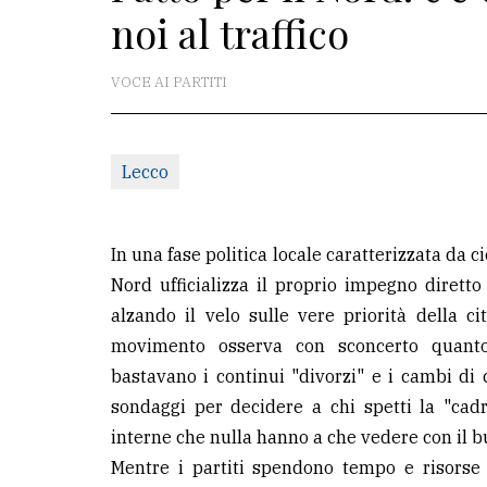
noi al traffico
redazione
Scrivici
VOCE AI PARTITI
Per
la
Lecco
tua
pubblicità
In una fase politica locale caratterizzata da c
CERCA
Nord ufficializza il proprio impegno diretto
alzando il velo sulle vere priorità della citt
Cerca
movimento osserva con sconcerto quanto
per
bastavano i continui "divorzi" e i cambi di 
comune
sondaggi per decidere a chi spetti la "cadr
Ricerca
interne che nulla hanno a che vedere con il 
avanzata
Mentre i partiti spendono tempo e risorse