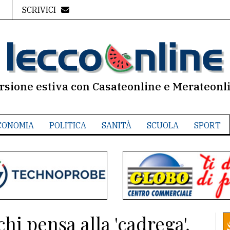
SCRIVICI
rsione estiva con Casateonline e Merateonl
CONOMIA
POLITICA
SANITÀ
SCUOLA
SPORT
chi pensa alla 'cadrega',