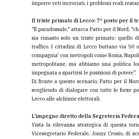
imporre veti incrociati, i problemi reali restano
LE
ALTRE
Il triste primato di Lecco: 7° posto per il tr
TESTATE
"È paradossale," attacca Patto per il Nord, "ch
sia rimasto solo un triste primato: quello d
traffico. I cittadini di Lecco buttano via 50
compagnia' con metropoli come Roma, Napoli e
metropolitane, ma abbiamo una politica loca
impegnata a spartirsi le posizioni di potere".
PRIVACY
Di fronte a questo scenario, Patto per il Nor
Privacy
scegliendo di dialogare con tutte le forze po
policy
Lecco alle alchimie elettorali.
Cookie
L'impegno diretto della Segreteria Federal
policy
Vista la rilevanza strategica di questa torn
Vicesegretario Federale, Jonny Crosio, di 