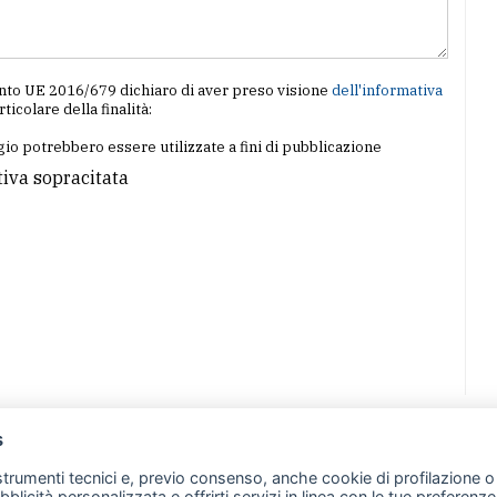
amento UE 2016/679 dichiaro di aver preso visione
dell'informativa
articolare della finalità:
io potrebbero essere utilizzate a fini di pubblicazione
tiva sopracitata
s
07 - Merate (LC)
- P.IVA 02533410136
 strumenti tecnici e, previo consenso, anche cookie di profilazione o 
257 - E-mail: redazione@leccoonline.com
ubblicità personalizzata e offrirti servizi in linea con le tue preferen