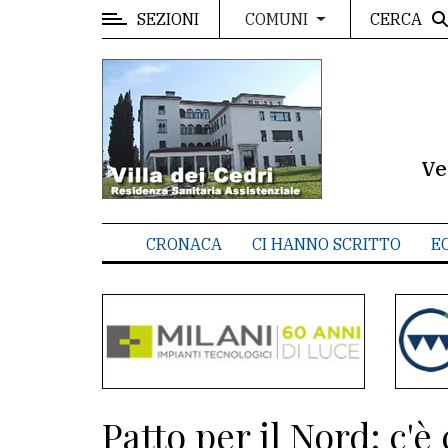
SEZIONI
CERCA
COMUNI
MENU
Editoriale
e
commenti
Ve
Contenuti
del
CRONACA
CI HANNO SCRITTO
E
sito
Appuntamenti
Meteo
CONTATTI
Patto per il Nord: c'è 
La