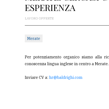
ESPERIENZA
redazione
Scrivici
LAVORO OFFERTE
Per
la
Merate
tua
pubblicità
Per potenziamento organico siamo alla ri
CERCA
conoscenza lingua inglese in centro a Merate.
Cerca
Inviare CV a:
hr@baldrighi.com
per
comune
Ricerca
avanzata