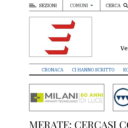
SEZIONI
CERCA
COMUNI
MENU
Editoriale
e
commenti
Ve
Contenuti
del
CRONACA
CI HANNO SCRITTO
E
sito
Appuntamenti
Meteo
CONTATTI
MERATE: CERCASI 
La