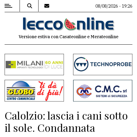
08/08/2026 - 19:26
MENU
Versione estiva con Casateonline e Merateonline
Editoriale
e
commenti
Contenuti
del
sito
Appuntamenti
Calolzio: lascia i cani sotto
Meteo
il sole. Condannata