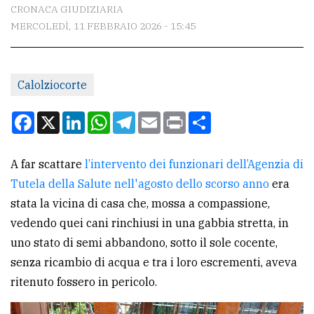
CONTATTI
CRONACA GIUDIZIARIA
MERCOLEDÌ, 11 FEBBRAIO 2026 - 15:45
La
redazione
Scrivici
Calolziocorte
Per
Facebook
X
LinkedIn
WhatsApp
Telegram
Email
Print
Condividi
la
tua
A far scattare
l’intervento dei funzionari dell’Agenzia di
pubblicità
Tutela della Salute nell'agosto dello scorso anno
era
stata la vicina di casa che, mossa a compassione,
CERCA
vedendo quei cani rinchiusi in una gabbia stretta, in
uno stato di semi abbandono, sotto il sole cocente,
Cerca
senza ricambio di acqua e tra i loro escrementi, aveva
per
ritenuto fossero in pericolo.
comune
Ricerca