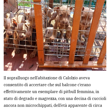
avanzata
LE
ALTRE
TESTATE
PRIVACY
Il sopralluogo nell’abitazione di Calolzio aveva
Privacy
consentito di accertare che sul balcone c’erano
policy
effettivamente un esemplare di pitbull femmina, in
stato di degrado e magrezza, con una decina di cuccioli
Cookie
ancora non microchippati, dell’età apparente di circa
policy