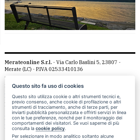
Merateonline S.r.l.
-
Via Carlo Baslini 5, 23807 -
Merate (LC)
- P.IVA 02533410136
Telefono:
039 9902881
- Whatsapp: 351 3481257 - E-
mail: redazione@leccoonline.com
Questo sito fa uso di cookies
La redazione
MerateOnline
CasateOnline
RSS
Questo sito utilizza cookie o altri strumenti tecnici e,
previo consenso, anche cookie di profilazione o altri
Made by
VIP
strumenti di tracciamento, anche di terze parti, per
inviarti pubblicità personalizzata e offrirti servizi in linea
Privacy policy
Cookie policy
con le tue preferenze, nonché per il monitoraggio dei
comportamenti dei visitatori. Se vuoi saperne di più
Rivedi le tue scelte sui cookie
consulta la
cookie policy
.
Per selezionare in modo analitico soltanto alcune