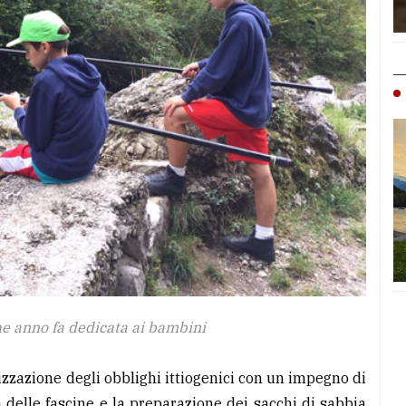
he anno fa dedicata ai bambini
ealizzazione degli obblighi ittiogenici con un impegno di
 delle fascine e la preparazione dei sacchi di sabbia