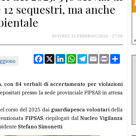
 e 12 sequestri, ma anche
bientale
GIOVEDÌ, 12 FEBBRAIO 2026 - 17:08
Facebook
X
LinkedIn
WhatsApp
Telegram
Email
Print
Condiv
ggiono
ità, con 84 verbali di accertamento per violazioni
depositati presso la sede provinciale FIPSAS in attesa
 nel corso del 2025 dai
guardiapesca volontari
della
nvenzionata
FIPSAS
, riepilogati dal
Nucleo Vigilanza
esidente
Stefano Simonetti
.