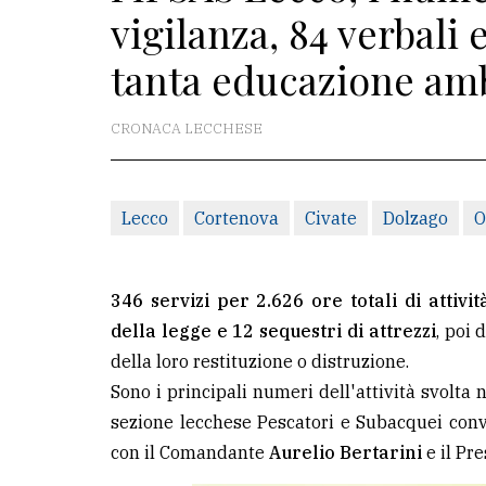
vigilanza, 84 verbali
redazione
tanta educazione am
Scrivici
Per
CRONACA LECCHESE
la
tua
pubblicità
Lecco
Cortenova
Civate
Dolzago
O
CERCA
346 servizi per 2.626 ore totali di attiv
Cerca
della legge e 12 sequestri di attrezzi
, poi 
per
della loro restituzione o distruzione.
comune
Sono i principali numeri dell'attività svolta
sezione lecchese Pescatori e Subacquei co
Ricerca
con il Comandante
Aurelio Bertarini
e il Pr
avanzata