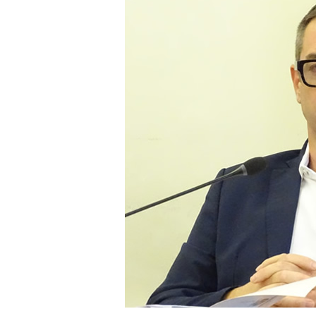
LE
ALTRE
TESTATE
PRIVACY
Privacy
policy
Cookie
policy