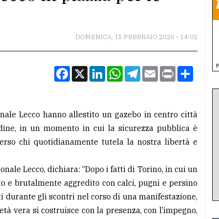
DOMENICA, 15 FEBBRAIO 2026 - 14:02
Facebook
X
LinkedIn
WhatsApp
Telegram
Email
Print
Condiv
nale Lecco hanno allestito un gazebo in centro città
rdine, in un momento in cui la sicurezza pubblica è
erso chi quotidianamente tutela la nostra libertà e
le Lecco, dichiara: “Dopo i fatti di Torino, in cui un
ato e brutalmente aggredito con calci, pugni e persino
i durante gli scontri nel corso di una manifestazione,
tà vera si costruisce con la presenza, con l’impegno,