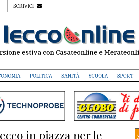
SCRIVICI
rsione estiva con Casateonline e Merateonl
CONOMIA
POLITICA
SANITÀ
SCUOLA
SPORT
cco in piazza per le