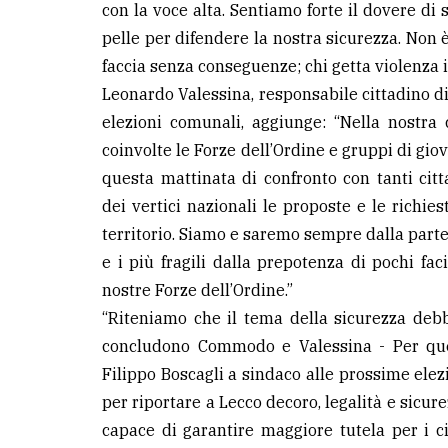
con la voce alta. Sentiamo forte il dovere di s
pelle per difendere la nostra sicurezza. Non è
LE
ALTRE
faccia senza conseguenze; chi getta violenza i
TESTATE
Leonardo Valessina, responsabile cittadino d
elezioni comunali, aggiunge: “Nella nostra
coinvolte le Forze dell’Ordine e gruppi di gio
questa mattinata di confronto con tanti citt
dei vertici nazionali le proposte e le richie
territorio. Siamo e saremo sempre dalla parte 
PRIVACY
e i più fragili dalla prepotenza di pochi fa
Privacy
nostre Forze dell’Ordine.”
policy
“Riteniamo che il tema della sicurezza debba
concludono Commodo e Valessina - Per que
Cookie
Filippo Boscagli a sindaco alle prossime el
policy
per riportare a Lecco decoro, legalità e sicur
capace di garantire maggiore tutela per i ci