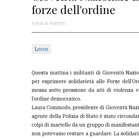
forze dell'ordine
redazione
Scrivici
VOCE AI PARTITI
Per
la
Lecco
tua
pubblicità
Questa mattina i militanti di Gioventù Nazio
CERCA
per esprimere solidarietà alle Forze dell’O
messa sotto pressione da atti di violenza v
Cerca
l’ordine democratico.
per
Laura Commodo, presidente di Gioventù Naziona
comune
agente della Polizia di Stato è stato circond
Ricerca
colpi di martello da un gruppo di manifestant
avanzata
non potevamo restare a guardare. La solidarie