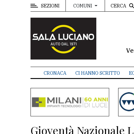
SEZIONI
CERCA
COMUNI
MENU
Editoriale
e
commenti
Ve
Contenuti
del
CRONACA
CI HANNO SCRITTO
E
sito
Appuntamenti
Meteo
CONTATTI
Gioventà Nazionale Le
La