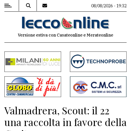
08/08/2026 - 19:32
MENU
Versione estiva con Casateonline e Merateonline
Editoriale
e
commenti
Contenuti
del
sito
Appuntamenti
Valmadrera, Scout: il 22
Meteo
una raccolta in favore della