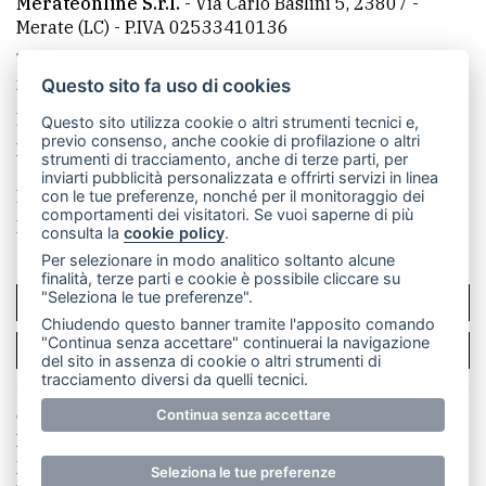
Merateonline S.r.l.
-
Via Carlo Baslini 5, 23807 -
Merate (LC)
- P.IVA 02533410136
Telefono:
039 9902881
- Whatsapp: 351 3481257 - E-
mail: redazione@leccoonline.com
Questo sito fa uso di cookies
La redazione
MerateOnline
CasateOnline
RSS
Questo sito utilizza cookie o altri strumenti tecnici e,
previo consenso, anche cookie di profilazione o altri
Made by
VIP
strumenti di tracciamento, anche di terze parti, per
inviarti pubblicità personalizzata e offrirti servizi in linea
Privacy policy
Cookie policy
con le tue preferenze, nonché per il monitoraggio dei
comportamenti dei visitatori. Se vuoi saperne di più
Rivedi le tue scelte sui cookie
consulta la
cookie policy
.
Per selezionare in modo analitico soltanto alcune
finalità, terze parti e cookie è possibile cliccare su
"Seleziona le tue preferenze".
SCRIVICI
Chiudendo questo banner tramite l'apposito comando
"Continua senza accettare" continuerai la navigazione
PER LA TUA PUBBLICITÀ
del sito in assenza di cookie o altri strumenti di
tracciamento diversi da quelli tecnici.
© Copyright Merateonline S.r.l. - Tutti i diritti riservati.
Continua senza accettare
E' proibita la riproduzione e pubblicazione anche
parziale di testi, articoli e immagini senza la
Seleziona le tue preferenze