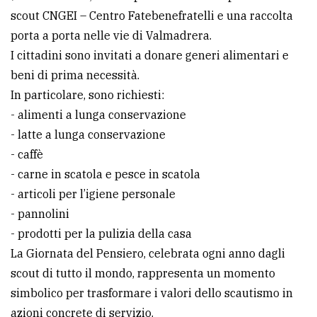
scout CNGEI – Centro Fatebenefratelli e una raccolta
avanzata
porta a porta nelle vie di Valmadrera.
I cittadini sono invitati a donare generi alimentari e
LE
beni di prima necessità.
ALTRE
TESTATE
In particolare, sono richiesti:
- alimenti a lunga conservazione
- latte a lunga conservazione
- caffè
- carne in scatola e pesce in scatola
- articoli per l’igiene personale
PRIVACY
- pannolini
- prodotti per la pulizia della casa
Privacy
La Giornata del Pensiero, celebrata ogni anno dagli
policy
scout di tutto il mondo, rappresenta un momento
Cookie
simbolico per trasformare i valori dello scautismo in
policy
azioni concrete di servizio.