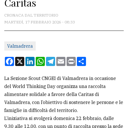
Caritas
CONTATTI
La
CRONACA DAL TERRITORIO
redazione
MARTEDÌ, 17 FEBBRAIO 2026 - 08:33
Scrivici
Per
Valmadrera
la
Facebook
X
LinkedIn
WhatsApp
Telegram
Email
Print
Condividi
tua
pubblicità
La Sezione Scout CNGEI di Valmadrera in occasione
del World Thinking Day organizza una raccolta
CERCA
alimentare solidale a favore della Caritas di
Cerca
Valmadrera, con l’obiettivo di sostenere le persone e le
per
famiglie in difficoltà del territorio.
comune
L’iniziativa si svolgerà domenica 22 febbraio, dalle
9.30 alle 12.00, con un punto di raccolta presso la sede
Ricerca