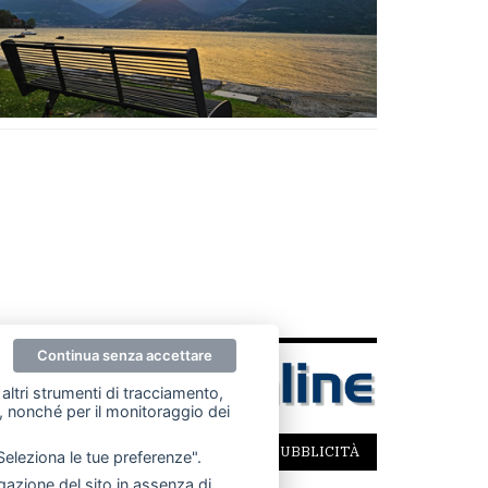
Continua senza accettare
altri strumenti di tracciamento,
ze, nonché per il monitoraggio dei
SCRIVICI
PER LA TUA PUBBLICITÀ
"Seleziona le tue preferenze".
azione del sito in assenza di