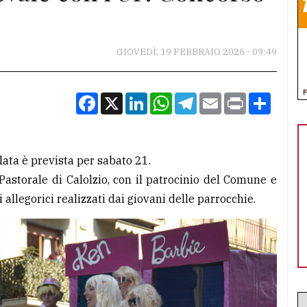
GIOVEDÌ, 19 FEBBRAIO 2026 - 09:49
Facebook
X
LinkedIn
WhatsApp
Telegram
Email
Print
Condiv
lata è prevista per sabato 21.
Pastorale di Calolzio, con il patrocinio del Comune e
allegorici realizzati dai giovani delle parrocchie.