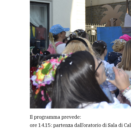
LE
ALTRE
TESTATE
PRIVACY
Privacy
policy
Cookie
policy
Il programma prevede:
ore 14.15: partenza dall’oratorio di Sala di Cal