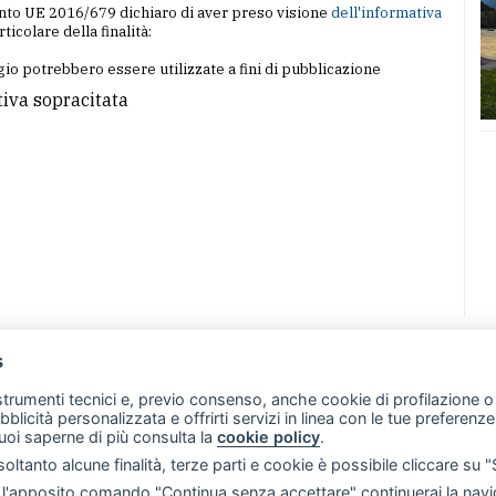
amento UE 2016/679 dichiaro di aver preso visione
dell'informativa
articolare della finalità:
io potrebbero essere utilizzate a fini di pubblicazione
tiva sopracitata
s
07 - Merate (LC)
- P.IVA 02533410136
 strumenti tecnici e, previo consenso, anche cookie di profilazione o 
257 - E-mail: redazione@leccoonline.com
ubblicità personalizzata e offrirti servizi in linea con le tue preferen
uoi saperne di più consulta la
cookie policy
.
RSS
Made by
VIP
oltanto alcune finalità, terze parti e cookie è possibile cliccare su 
 scelte sui cookie
'apposito comando "Continua senza accettare" continuerai la navig