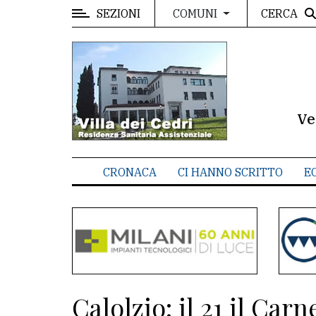
SEZIONI
CERCA
COMUNI
MENU
Editoriale
e
commenti
Ve
Contenuti
del
CRONACA
CI HANNO SCRITTO
E
sito
Appuntamenti
Meteo
CONTATTI
Calolzio: il 21 il Car
La