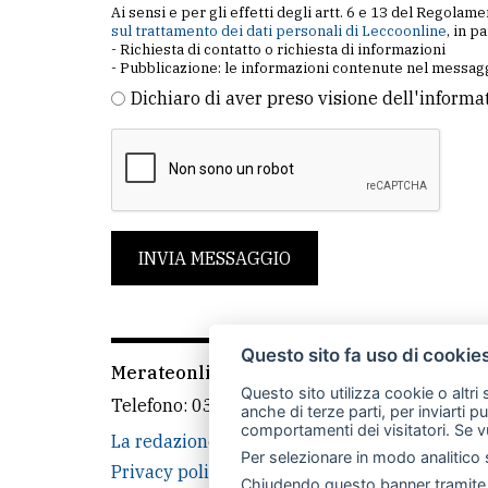
Ai sensi e per gli effetti degli artt. 6 e 13 del Regol
sul trattamento dei dati personali di Leccoonline
, in p
- Richiesta di contatto o richiesta di informazioni
- Pubblicazione: le informazioni contenute nel messagg
Dichiaro di aver preso visione dell'informa
INVIA MESSAGGIO
Questo sito fa uso di cookie
Merateonline S.r.l.
-
Via Carlo Baslini 5, 238
Questo sito utilizza cookie o altri
Telefono:
039 9902881
- Whatsapp: 351 3481
anche di terze parti, per inviarti p
comportamenti dei visitatori. Se v
La redazione
MerateOnline
CasateOnline
Per selezionare in modo analitico s
Privacy policy
Cookie policy
Rivedi le tue
Chiudendo questo banner tramite l