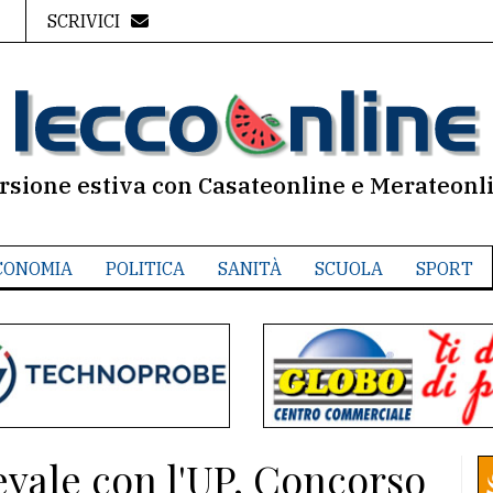
SCRIVICI
rsione estiva con Casateonline e Merateonl
CONOMIA
POLITICA
SANITÀ
SCUOLA
SPORT
nevale con l'UP. Concorso