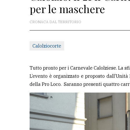
per le maschere
redazione
Scrivici
CRONACA DAL TERRITORIO
Per
la
Calolziocorte
tua
pubblicità
Tutto pronto per i Carnevale Calolziese. La sfi
CERCA
L’evento è organizzato e proposto dall’Unità 
della Pro Loco. Saranno presenti quattro carri 
Cerca
per
comune
Ricerca
avanzata