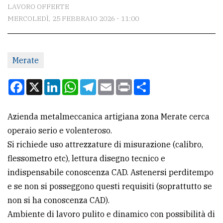
CONTATTI
LAVORO OFFERTE
MERCOLEDÌ, 25 FEBBRAIO 2026 - 11:00
La
redazione
Scrivici
Merate
Per
Facebook
X
LinkedIn
WhatsApp
Telegram
Email
Print
Condividi
la
tua
Azienda metalmeccanica artigiana zona Merate cerca
pubblicità
operaio serio e volenteroso.
Si richiede uso attrezzature di misurazione (calibro,
CERCA
flessometro etc), lettura disegno tecnico e
indispensabile conoscenza CAD. Astenersi perditempo
Cerca
e se non si posseggono questi requisiti (soprattutto se
per
non si ha conoscenza CAD).
comune
Ambiente di lavoro pulito e dinamico con possibilità di
Ricerca