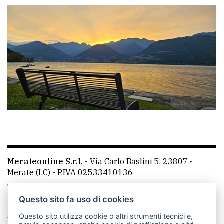
Merateonline S.r.l.
-
Via Carlo Baslini 5, 23807 -
Merate (LC)
- P.IVA 02533410136
Telefono:
039 9902881
- Whatsapp: 351 3481257 - E-
mail: redazione@leccoonline.com
Questo sito fa uso di cookies
La redazione
MerateOnline
CasateOnline
RSS
Questo sito utilizza cookie o altri strumenti tecnici e,