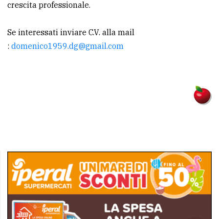
crescita professionale.
avanzata
Se interessati inviare C.V. alla mail
:
domenico1959.dg@gmail.com
LE
ALTRE
TESTATE
PRIVACY
Privacy
policy
Cookie
policy