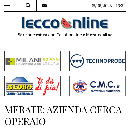
08/08/2026 - 19:32
MENU
Versione estiva con Casateonline e Merateonline
Editoriale
e
commenti
Contenuti
del
sito
Appuntamenti
MERATE: AZIENDA CERCA
Meteo
OPERAIO