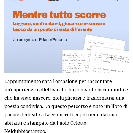
avanzata
LE
ALTRE
TESTATE
L’appuntamento sarà l’occasione per raccontare
PRIVACY
un’esperienza collettiva che ha coinvolto la comunità e
che ha visto nascere, moltiplicarsi e trasformarsi una
Privacy
poesia condivisa. Da questo percorso è nato un libro di
policy
poesie dedicate a Lecco, scritto a più mani dai suoi
Cookie
abitanti e stampato da Paolo Celotto –
policy
Neldubbiostampo.