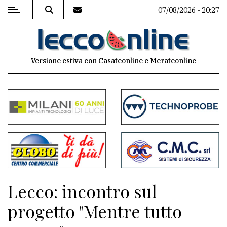
07/08/2026 - 20:27
MENU
Versione estiva con Casateonline e Merateonline
Editoriale
e
commenti
Contenuti
del
sito
Appuntamenti
Lecco: incontro sul
Meteo
progetto "Mentre tutto