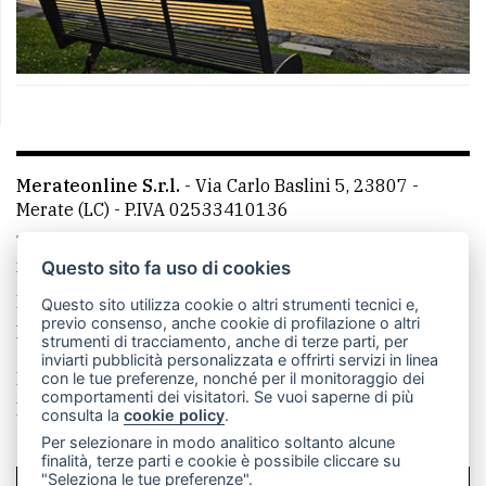
Merateonline S.r.l.
-
Via Carlo Baslini 5, 23807 -
Merate (LC)
- P.IVA 02533410136
Telefono:
039 9902881
- Whatsapp: 351 3481257 - E-
mail: redazione@leccoonline.com
Questo sito fa uso di cookies
La redazione
MerateOnline
CasateOnline
RSS
Questo sito utilizza cookie o altri strumenti tecnici e,
previo consenso, anche cookie di profilazione o altri
Made by
VIP
strumenti di tracciamento, anche di terze parti, per
inviarti pubblicità personalizzata e offrirti servizi in linea
Privacy policy
Cookie policy
con le tue preferenze, nonché per il monitoraggio dei
comportamenti dei visitatori. Se vuoi saperne di più
Rivedi le tue scelte sui cookie
consulta la
cookie policy
.
Per selezionare in modo analitico soltanto alcune
finalità, terze parti e cookie è possibile cliccare su
"Seleziona le tue preferenze".
SCRIVICI