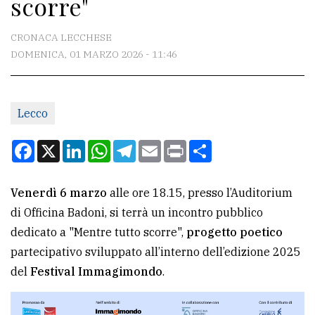
scorre"
CONTATTI
La
CRONACA LECCHESE
redazione
DOMENICA, 01 MARZO 2026 - 11:46
Scrivici
Per
Lecco
la
Facebook
X
LinkedIn
WhatsApp
Telegram
Email
Print
Condividi
tua
pubblicità
Venerdì 6 marzo
alle ore 18.15, presso l’Auditorium
di Officina Badoni, si terrà un incontro pubblico
CERCA
dedicato a "Mentre tutto scorre",
progetto poetico
Cerca
partecipativo sviluppato all’interno dell’edizione 2025
per
del
Festival Immagimondo
.
comune
Ricerca