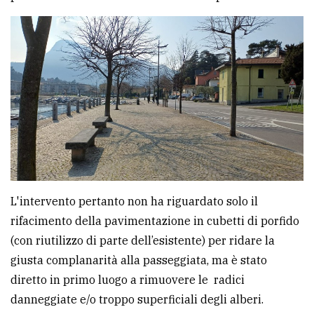
avanzata
LE
ALTRE
TESTATE
L'intervento pertanto non ha riguardato solo il
PRIVACY
rifacimento della pavimentazione in cubetti di porfido
Privacy
(con riutilizzo di parte dell’esistente) per ridare la
policy
giusta complanarità alla passeggiata, ma è stato
diretto in primo luogo a rimuovere le radici
Cookie
danneggiate e/o troppo superficiali degli alberi.
policy