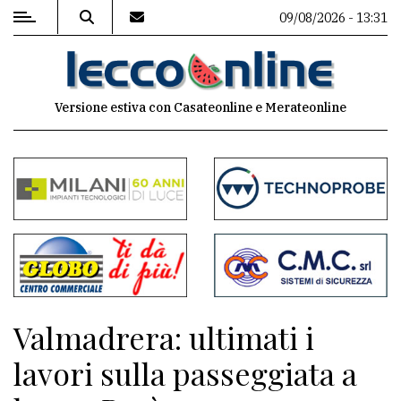
09/08/2026 - 13:31
MENU
Versione estiva con Casateonline e Merateonline
Editoriale
e
commenti
Contenuti
del
sito
Appuntamenti
Valmadrera: ultimati i
Meteo
lavori sulla passeggiata a