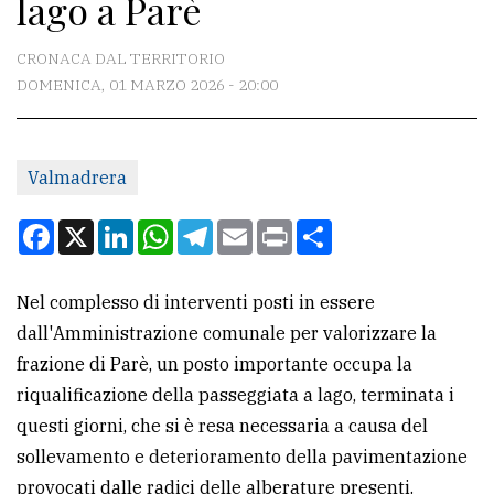
lago a Parè
CONTATTI
La
CRONACA DAL TERRITORIO
redazione
DOMENICA, 01 MARZO 2026 - 20:00
Scrivici
Per
Valmadrera
la
Facebook
X
LinkedIn
WhatsApp
Telegram
Email
Print
Condividi
tua
pubblicità
Nel complesso di interventi posti in essere
dall'Amministrazione comunale per valorizzare la
CERCA
frazione di Parè, un posto importante occupa la
Cerca
riqualificazione della passeggiata a lago, terminata i
per
questi giorni, che si è resa necessaria a causa del
comune
sollevamento e deterioramento della pavimentazione
provocati dalle radici delle alberature presenti.
Ricerca