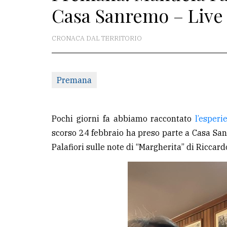
Casa Sanremo – Live
redazione
Scrivici
CRONACA DAL TERRITORIO
Per
la
Premana
tua
pubblicità
Pochi giorni fa abbiamo raccontato
l’esperi
CERCA
scorso 24 febbraio ha preso parte a Casa San
Palafiori sulle note di “Margherita” di Riccard
Cerca
per
comune
Ricerca
avanzata