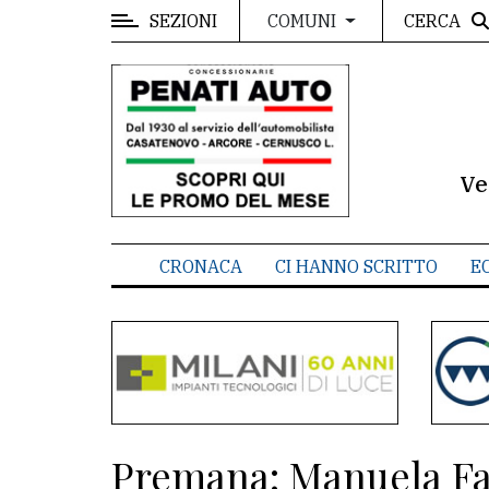
SEZIONI
CERCA
COMUNI
MENU
Editoriale
e
commenti
Ve
Contenuti
del
CRONACA
CI HANNO SCRITTO
E
sito
Appuntamenti
Meteo
CONTATTI
Premana: Manuela Faz
La