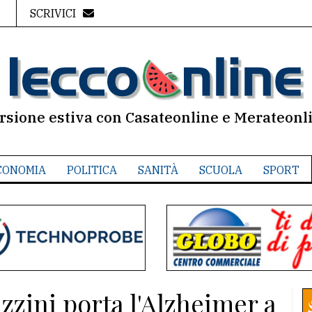
SCRIVICI
rsione estiva con Casateonline e Merateonl
CONOMIA
POLITICA
SANITÀ
SCUOLA
SPORT
zini porta l'Alzheimer a