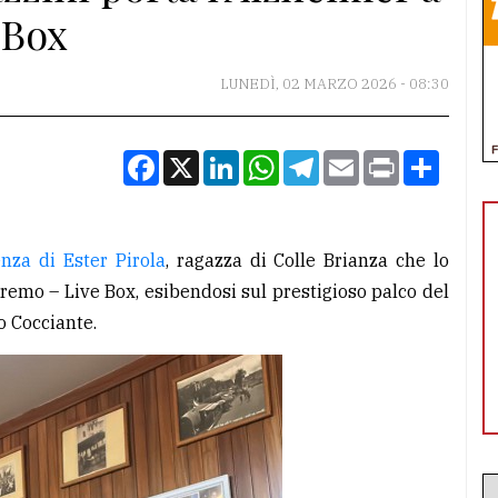
 Box
LUNEDÌ, 02 MARZO 2026 - 08:30
Facebook
X
LinkedIn
WhatsApp
Telegram
Email
Print
Condiv
enza di Ester Pirola
, ragazza di Colle Brianza che lo
remo – Live Box, esibendosi sul prestigioso palco del
o Cocciante.