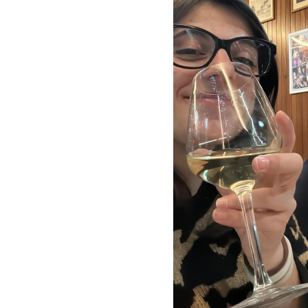
LE
ALTRE
TESTATE
PRIVACY
Privacy
policy
Cookie
policy